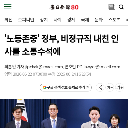
최신
오피니언
정치
사회
경제
국제
문화
스포츠
'노동존중' 정부, 비정규직 내친 인
사를 소통수석에
최훈민 기자
jipchak@imaeil.com,
변호인 PD
lawyer@imaeil.com
입력 2026-06-22 07:30:00 수정 2026-06-24 16:23:54
구글 검색 선호 출처로 추가