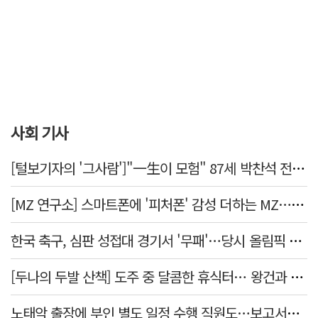
사회 기사
[털보기자의 '그사람']"一生이 모험" 87세 박찬석 전 경북대 총장
[MZ 연구소] 스마트폰에 '피처폰' 감성 더하는 MZ… 히퍼와 줄이어폰
한국 축구, 심판 성접대 경기서 '무패'…당시 올림픽 감독은 홍명보
[두나의 두발 산책] 도주 중 달콤한 휴식터… 왕건과 지명 산책
노태악 출장에 부인 별도 일정 수행 직원도…보고서엔 '공식일정 참석'