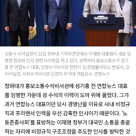
강훈식 비서실장이 21일 청와대 기자회견장에서 이재명 대통령이 새로 임
명한 참모와 인사 관련 브리핑을 하고 있다. 왼쪽부터 홍보소통수석 성기
홍 전 연합뉴스 대표, 민정수석비서관 한찬식 김·장법률사무소 변호사, 강
비서실장, 사회수석비서관 김경자 우석대 객원교수. 연합뉴스
청와대가 홍보소통수석비서관에 성기홍 전 연합뉴스 대표
를 임명한 가운데 성 수석의 이력이 도마 위에 올랐다. 그가
과거 연합뉴스 대표이던 당시 경영난을 이유로 사내 비정규
직과 프리랜서 인력을 우선 감축한 인사이기 때문이다. '노
동존중사회'를 표방하는 이재명 정부가 대국민 소통을 총괄
하는 자리에 비정규직 구조조정을 주도한 인사를 발탁한 것