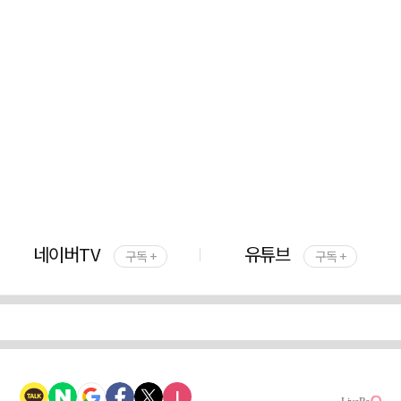
네이버TV
유튜브
구독 +
구독 +