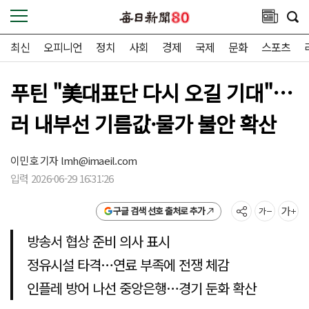
최신
오피니언
정치
사회
경제
국제
문화
스포츠
푸틴 "美대표단 다시 오길 기대"…
러 내부선 기름값·물가 불안 확산
이민호 기자
lmh@imaeil.com
입력 2026-06-29 16:31:26
구글 검색 선호 출처로 추가
방송서 협상 준비 의사 표시
정유시설 타격…연료 부족에 전쟁 체감
인플레 방어 나선 중앙은행…경기 둔화 확산