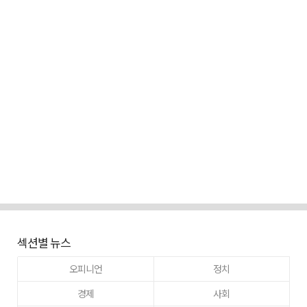
섹션별 뉴스
오피니언
정치
경제
사회