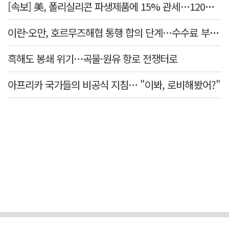
[속보] 美, 폴리실리콘 파생제품에 15% 관세…120일 뒤 발효
이란-오만, 호르무즈해협 통행 합의 단계…수수료 부과되나
흑해도 봉쇄 위기…곡물·원유 항로 전쟁터로
아프리카 국가들의 비공식 지침… "이봐, 로비해봤어?"