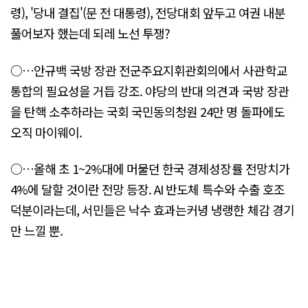
령), '당내 결집'(문 전 대통령), 전당대회 앞두고 여권 내분
풀어보자 했는데 되레 노선 투쟁?
○…안규백 국방 장관 전군주요지휘관회의에서 사관학교
통합의 필요성을 거듭 강조. 야당의 반대 의견과 국방 장관
을 탄핵 소추하라는 국회 국민동의청원 24만 명 돌파에도
오직 마이웨이.
○…올해 초 1~2%대에 머물던 한국 경제성장률 전망치가
4%에 달할 것이란 전망 등장. AI 반도체 특수와 수출 호조
덕분이라는데, 서민들은 낙수 효과는커녕 냉랭한 체감 경기
만 느낄 뿐.