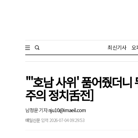
최신기사
오
"'호남 사위' 품어줬더니
주의 정치舌전]
남정운 기자
nju10@imaeil.com
매일신문
입력 2026-07-04 09:29:53