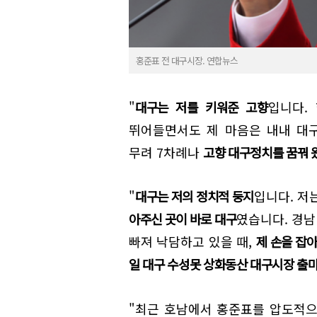
홍준표 전 대구시장. 연합뉴스
"
대구는 저를 키워준 고향
입니다.
뛰어들면서도 제 마음은 내내 대구
무려 7차례나
고향 대구정치를 꿈꿔 
"
대구는 저의 정치적 둥지
입니다. 저
아주신 곳이 바로 대구
였습니다. 경
빠져 낙담하고 있을 때,
제 손을 잡
일 대구 수성못 상화동산 대구시장 
"최근 호남에서 홍준표를 압도적