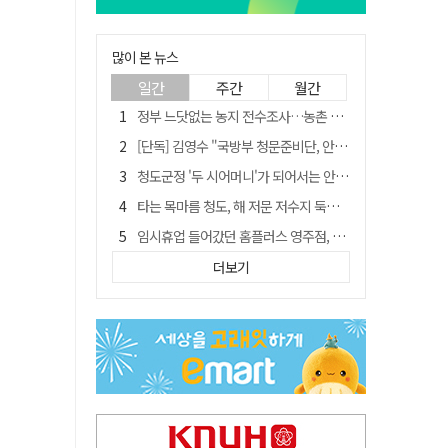
많이 본 뉴스
일간
주간
월간
정부 느닷없는 농지 전수조사…농촌 들쑤시는 '경자유전'의 칼날
[단독] 김영수 "국방부 청문준비단, 안규백 탈영 알고있었다"
청도군정 '두 시어머니'가 되어서는 안된다
타는 목마름 청도, 해 저문 저수지 둑에 군수가 서 있었다
임시휴업 들어갔던 홈플러스 영주점, 7일 영업 재개…지하 1층만 운영
SK하이닉스, 주당 375원 분기 배당 공시…"3분기 중 주주환원 방안 확정"
더보기
"상법개정해도 주주가 '봉'"…하이닉스 솔리다임 상장설에 술렁[개미와글와글]
신세계사이먼, 대구 아울렛 토지매매 계약 체결… 사업 본궤도
이의준 전 경북도 새마을봉사과장, 제28대 울릉군 부군수 취임
[매일희평] 이재명 안규백의 육사를 보는 논리