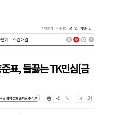
지면보기
기사제보
로그인
회원가입
·연예
주간매일
준표, 들끓는 TK민심[금
가
가
구글 검색 선호 출처로 추가