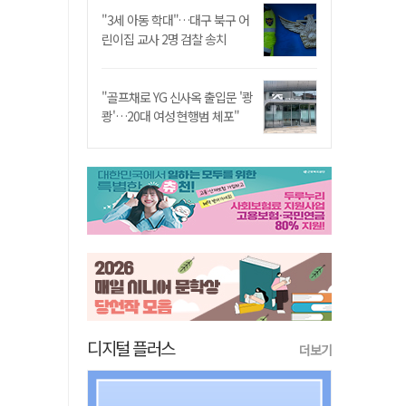
"3세 아동 학대"…대구 북구 어
린이집 교사 2명 검찰 송치
"골프채로 YG 신사옥 출입문 '쾅
쾅'…20대 여성 현행범 체포"
디지털 플러스
더보기