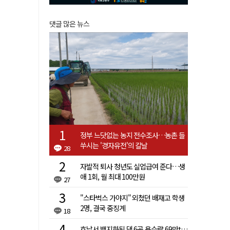
댓글 많은 뉴스
정부 느닷없는 농지 전수조사…농촌 들
쑤시는 '경자유전'의 칼날
28
자발적 퇴사 청년도 실업급여 준다…생
애 1회, 월 최대 100만원
27
"스타벅스 가야지" 외쳤던 배재고 학생
2명, 결국 중징계
18
호남서 백지화된 댐 6곳 용수량 69만t…