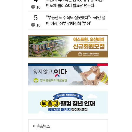
반도체 클러스터 필요량 넘는다
16
"부동산도 주식도 잘못했다"…국민 절
반 이상, 정부 경제정책 '부정'
10
이슈&뉴스