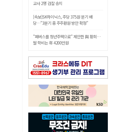
교사 2명 검찰 송치
[속보]SK하이닉스, 주당 375원 분기 배
당…"3분기 중 주주환원 방안 확정"
"폐버스를 청년주택으로" 제안한 與 황희…
딸 학비는 年 4200만원