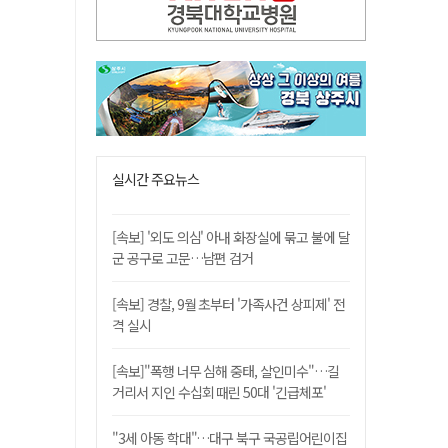
실시간 주요뉴스
[속보] '외도 의심' 아내 화장실에 묶고 불에 달
군 공구로 고문…남편 검거
[속보] 경찰, 9월 초부터 '가족사건 상피제' 전
격 실시
[속보]"폭행 너무 심해 중태, 살인미수"…길
거리서 지인 수십회 때린 50대 '긴급체포'
"3세 아동 학대"…대구 북구 국공립어린이집