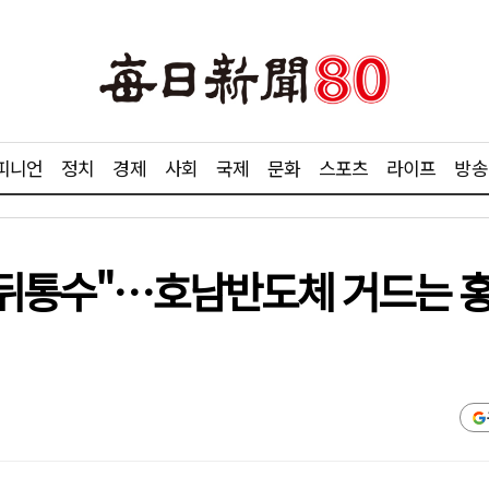
피니언
정치
경제
사회
국제
문화
스포츠
라이프
방송
 뒤통수"…호남반도체 거드는 홍