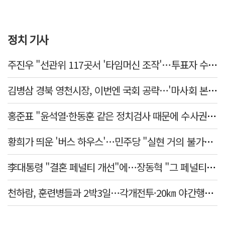
정치 기사
주진우 "선관위 117곳서 '타임머신 조작'…투표자 수 미리 입력"
김병삼 경북 영천시장, 이번엔 국회 공략…'마사회 본사 이전·광역교통망 확충' 요청
홍준표 "윤석열·한동훈 같은 정치검사 때문에 수사권마저 탈취 당해"
황희가 띄운 '버스 하우스'…민주당 "실현 거의 불가능, 해프닝으로 봐달라"
李대통령 "결혼 페널티 개선"에…장동혁 "그 페널티 만든 게 이 정권"
천하람, 훈련병들과 2박3일…각개전투·20㎞ 야간행군 체험