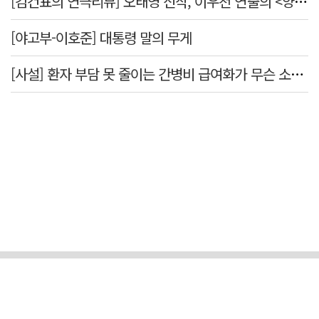
[김건표의 연극리뷰] 오태영 신작, 이우천 연출의 <양은 양순하다>"국민을 온순한 양으로 길들이는 전체주의적 정치의 알레고리"
[야고부-이호준] 대통령 말의 무게
[사설] 환자 부담 못 줄이는 간병비 급여화가 무슨 소용인가