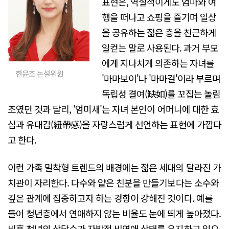
표현은, 역설적이게도 엄마와 여
행을 떠나고 쇼핑을 즐기며 일상
을 공유하는 젊은 층을 친근하게
일컫는 말로 사용된다. 과거 부모
에게 지나치게 의존하는 자녀를
한윤조 논설위원
'마마보이'나 '마마걸'이라 부르며
독립성 결여(缺如)를 꼬집는 놀림
조였던 것과 달리, '엄미새'는 자녀 본인이 어머니에 대한 효
심과 유대감(紐帶感)을 자랑스럽게 선언하는 표현에 가깝다
고 한다.
이런 가족 밀착형 트렌드의 배경에는 젊은 세대의 달라진 가
치관이 자리한다. 다수와 얕은 친분을 만들기보다는 소수와
깊은 관계에 집중하고자 하는 경향이 강해진 것이다. 예를
들어 청년층에서 연애하지 않는 비율도 눈에 띄게 높아졌다.
비혼 청년의 상당수가 자발적 비연애 상태를 유지하고 있으