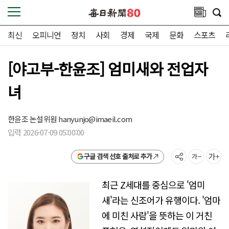
최신
오피니언
정치
사회
경제
국제
문화
스포츠
[야고부-한윤조] 엄미새와 전업자
녀
한윤조 논설위원
hanyunjo@imaeil.com
입력 2026-07-09 05:00:00
구글 검색 선호 출처로 추가
최근 Z세대를 중심으로 '엄미
새'라는 신조어가 유행이다. '엄마
에 미친 사람'을 뜻하는 이 거친