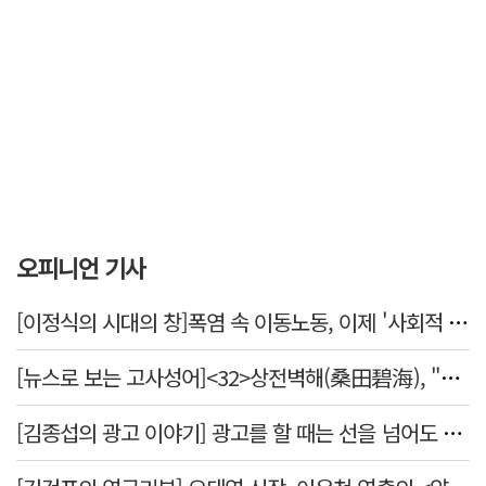
오피니언 기사
[이정식의 시대의 창]폭염 속 이동노동, 이제 '사회적 위험 관리'로 전환할 때
[뉴스로 보는 고사성어]<32>상전벽해(桑田碧海), "뽕나무밭이 푸른 바다가 되었다."
[김종섭의 광고 이야기] 광고를 할 때는 선을 넘어도 좋습니다.