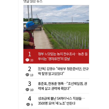
댓글 많은 뉴스
정부 느닷없는 농지 전수조사…농촌 들
쑤시는 '경자유전'의 칼날
33
[단독] 김영수 "국방부 청문준비단, 안규
백 탈영 알고있었다"
13
홍준표, 한동훈 맹폭…"조선제일껌, 권
력에 살고 권력에 죽었다"
10
성과급에 뿔난 SK하이닉스 직원들…
3500명 모여 '새 노조' 만든다
9