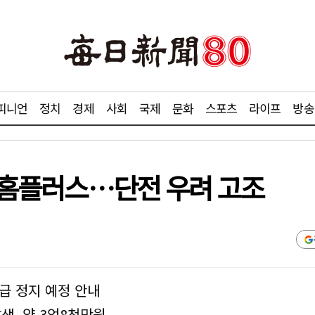
피니언
정치
경제
사회
국제
문화
스포츠
라이프
방송
서 홈플러스…단전 우려 고조
급 정지 예정 안내
생, 약 3억8천만원