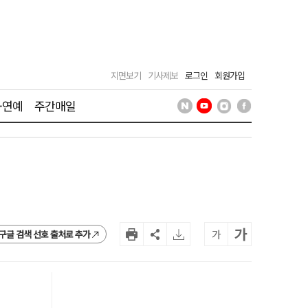
지면보기
기사제보
로그인
회원가입
·연예
주간매일
가
가
구글 검색 선호 출처로 추가