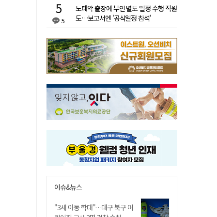
노태악 출장에 부인 별도 일정 수행 직원
도…보고서엔 '공식일정 참석'
5
이슈&뉴스
"3세 아동 학대"…대구 북구 어