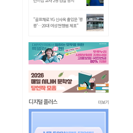
린이집 교사 2명 검찰 송치
"골프채로 YG 신사옥 출입문 '쾅
쾅'…20대 여성 현행범 체포"
디지털 플러스
더보기