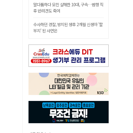
말다툼하다 모친 살해한 10대, 구속…범행 직
후 반려견도 죽여
수사하던 경찰, 방치된 생후 2개월 신생아 '할
부지' 된 사연은