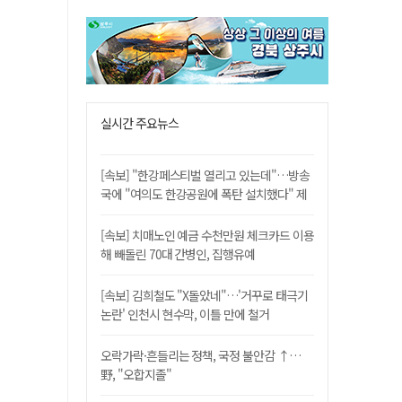
실시간 주요뉴스
[속보] "한강페스티벌 열리고 있는데"…방송
국에 "여의도 한강공원에 폭탄 설치했다" 제
보
[속보] 치매노인 예금 수천만원 체크카드 이용
해 빼돌린 70대 간병인, 집행유예
[속보] 김희철도 "X돌았네"…'거꾸로 태극기
논란' 인천시 현수막, 이틀 만에 철거
오락가락·흔들리는 정책, 국정 불안감 ↑…
野, "오합지졸"