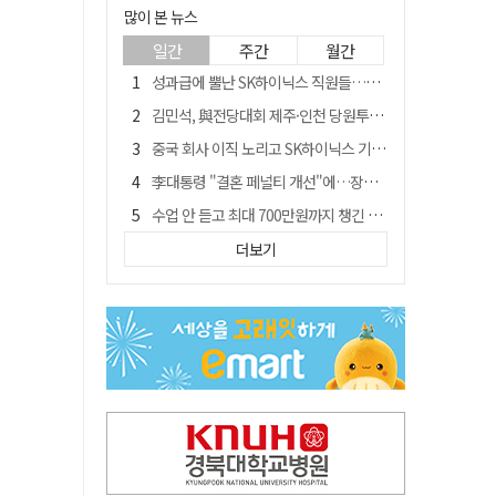
많이 본 뉴스
일간
주간
월간
성과급에 뿔난 SK하이닉스 직원들…3500명 모여 '새 노조' 만든다
김민석, 與전당대회 제주·인천 당원투표서 승리…누적 득표는 '초박빙'
중국 회사 이직 노리고 SK하이닉스 기밀 빼돌려…결국 실형
李대통령 "결혼 페널티 개선"에…장동혁 "그 페널티 만든 게 이 정권"
수업 안 듣고 최대 700만원까지 챙긴 포항 A대학 '유령 선수' 등 19명 무더기 송치
트럼프 만난 손현보 목사…"현재 자유대한민국 여러 면에서 어려움"
더보기
블룸버그 "SK하이닉스, 中 패키징공장 지분매각 등 검토"
경북 칠곡시니어클럽 커피앤솝 사업단…자개소품 만들기 문화체험 운영
"아버지 외출한 사이"…흉기로 40대母 살해한 고교 자퇴생, 구속 기로에
신축 줄고 리모델링 뜨자…건설업계, 로봇·모듈러로 방향 튼다