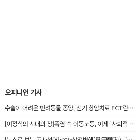
오피니언 기사
수술이 어려운 반려동물 종양, 전기 항암치료 ECT란? [반려동물 건강톡톡]
[이정식의 시대의 창]폭염 속 이동노동, 이제 '사회적 위험 관리'로 전환할 때
[뉴스로 보는 고사성어]<32>상전벽해(桑田碧海), "뽕나무밭이 푸른 바다가 되었다."