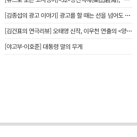
[김종섭의 광고 이야기] 광고를 할 때는 선을 넘어도 좋습니다.
[김건표의 연극리뷰] 오태영 신작, 이우천 연출의 <양은 양순하다>"국민을 온순한 양으로 길들이는 전체주의적 정치의 알레고리"
[야고부-이호준] 대통령 말의 무게