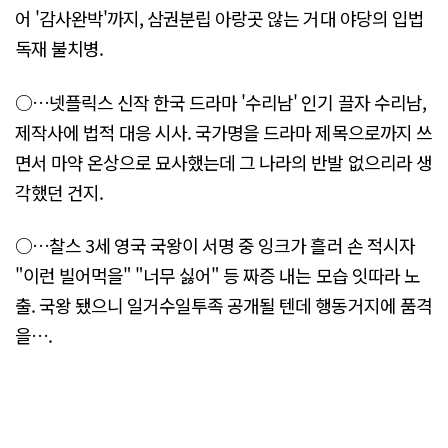
어 '감사완박'까지, 삼권분립 아랑곳 않는 거대 야당의 입법
독재 불치병.
○…넷플릭스 신작 한국 드라마 '수리남' 인기 끌자 수리남,
제작사에 법적 대응 시사. 국가명을 드라마 제목으로까지 쓰
면서 마약 온상으로 묘사했는데 그 나라의 반발 없으리라 생
각했던 건지.
○…찰스 3세 영국 국왕이 서명 중 잉크가 흘러 손 적시자
"이런 빌어먹을" "너무 싫어" 등 짜증 내는 모습 잇따라 노
출. 국왕 됐으니 일거수일투족 공개될 텐데 행동거지에 품격
을….