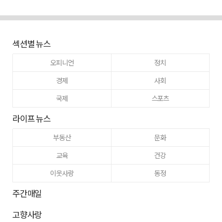
섹션별 뉴스
오피니언
정치
경제
사회
국제
스포츠
라이프 뉴스
부동산
문화
교육
건강
이웃사랑
동정
주간매일
고향사랑