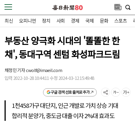
최신
오피니언
정치
사회
경제
국제
문화
스포츠
부동산 양극화 시대의 '똘똘한 한
채', 동대구역 센텀 화성파크드림
채정민 기자
cwolf@imaeil.com
입력 2022-10-28 10:44:11 수정 2024-03-12 15:49:48
구글 검색 선호 출처로 추가
1천458가구 대단지, 인근 개발로 가치 상승 기대
합리적 분양가, 중도금 대출 이자 2%대 효과도