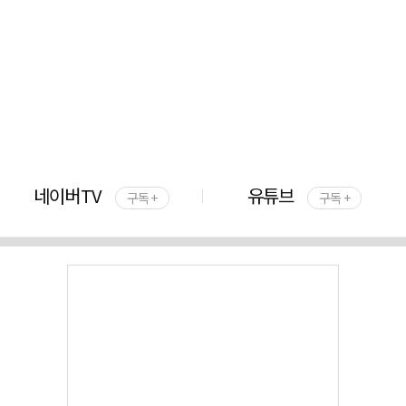
네이버TV
유튜브
구독 +
구독 +