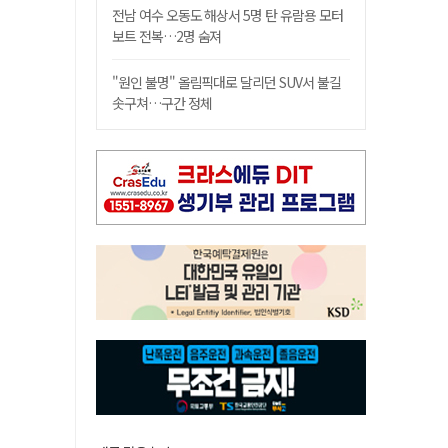
전남 여수 오동도 해상서 5명 탄 유람용 모터
보트 전복…2명 숨져
"원인 불명" 올림픽대로 달리던 SUV서 불길
솟구쳐…구간 정체