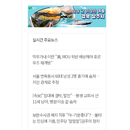
실시간 주요뉴스
막무가내 이란 "美, MOU 위반 배상해야 호르
무즈 재개방"
서울 면목동서 60대 남성 2명 흉기에 숨져…
지인 관계로 추정
[속보]"침대에 결박, 탈진"…평생 교회서 산
11세 남아, 병원 이송 끝 숨져
보완수사권 폐지 직후 "야~기분좋다"?…불타
는 민심에 기름, 민주당 '말말말'[금주의 정치
舌전]