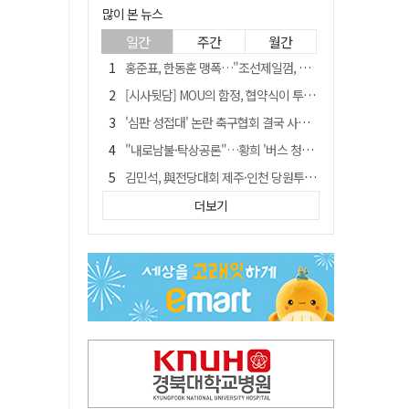
많이 본 뉴스
일간
주간
월간
홍준표, 한동훈 맹폭…"조선제일껌, 권력에 살고 권력에 죽었다"
[시사뒷담] MOU의 함정, 협약식이 투자 확정은 아니긴 해
'심판 성접대' 논란 축구협회 결국 사과…"깊이 반성, 쇄신하겠다"
"내로남불·탁상공론"…황희 '버스 청년주택' 제안에 與 내부서도 쓴소리
김민석, 與전당대회 제주·인천 당원투표서 승리…누적 득표는 '초박빙'
"경로당 통장에 비밀번호가 적혀 있다"…전국 돌며 경로당 13곳 턴 30대 구속
더보기
예안향교 대성전, '국가지정 보물로 지정'
휠체어 환자 발로 밀어 숨지게 한 70대 간병인…2심도 집행유예
"침대에 결박, 탈진"…평생 교회서 산 11세 남아, 병원 이송 끝 숨져
[금주의 이슈] 하늘의 외계인, 바다의 귀향자…영화 '호프'와 '오디세이'