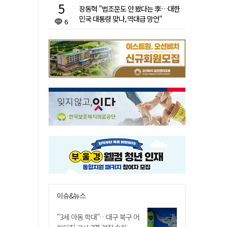
장동혁 "법조문도 안 봤다는 李…대한
민국 대통령 맞나, 역대급 망언"
6
이슈&뉴스
"3세 아동 학대"…대구 북구 어