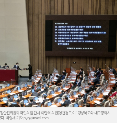
서 행정안전위원회 국민의힘 간사 이만희 의원(영천청도)이 '경상북도와 대구광역시
 박영채 기자 pyc@imaeil.com