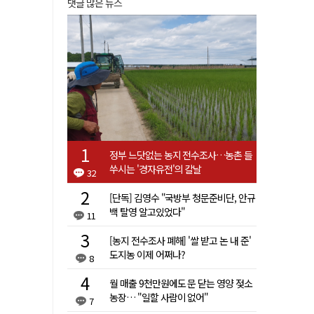
댓글 많은 뉴스
정부 느닷없는 농지 전수조사…농촌 들
쑤시는 '경자유전'의 칼날
32
[단독] 김영수 "국방부 청문준비단, 안규
백 탈영 알고있었다"
11
[농지 전수조사 폐해] '쌀 받고 논 내 준'
도지농 이제 어쩌나?
8
월 매출 9천만원에도 문 닫는 영양 젖소
농장… "일할 사람이 없어"
7