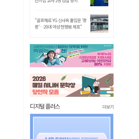
린이집 교사 2명 검찰 송치
"골프채로 YG 신사옥 출입문 '쾅
쾅'…20대 여성 현행범 체포"
디지털 플러스
더보기