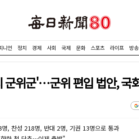
피니언
정치
경제
사회
국제
문화
스포츠
라이프
방송
 군위군'…군위 편입 법안, 국
명, 찬성 218명, 반대 2명, 기권 13명으로 통과
향한 첫 단추…이제 출발"