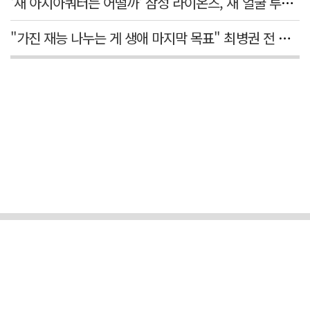
'새 아시아쿼터는 어떨까' 삼성 라이온즈, 새 얼굴 투수 미야모리 영입
"가진 재능 나누는 게 생애 마지막 목표" 최병권 전 대구체고 복싱 감독