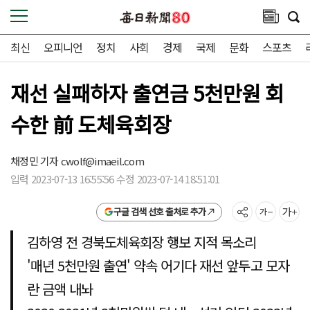
최신
오피니언
정치
사회
경제
국제
문화
스포츠
재선 실패하자 출연금 5천만원 회
수한 前 도체육회장
채정민 기자
cwolf@imaeil.com
입력 2023-07-13 16:55:56 수정 2023-07-14 18:51:01
구글 검색 선호 출처로 추가
김하영 전 경북도체육회장 행보 지적 목소리
'매년 5천만원 출연' 약속 어기다 재선 앞두고 모자
란 금액 내놔