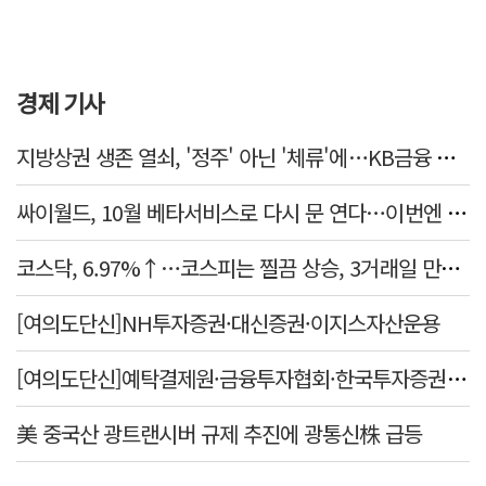
경제 기사
지방상권 생존 열쇠, '정주' 아닌 '체류'에…KB금융 데이터로 본 소상공인 경제
싸이월드, 10월 베타서비스로 다시 문 연다…이번엔 진짜 부활할까
코스닥, 6.97%↑…코스피는 찔끔 상승, 3거래일 만에 반등
[여의도단신]NH투자증권·대신증권·이지스자산운용
[여의도단신]예탁결제원·금융투자협회·한국투자증권·미래에셋증권
美 중국산 광트랜시버 규제 추진에 광통신株 급등