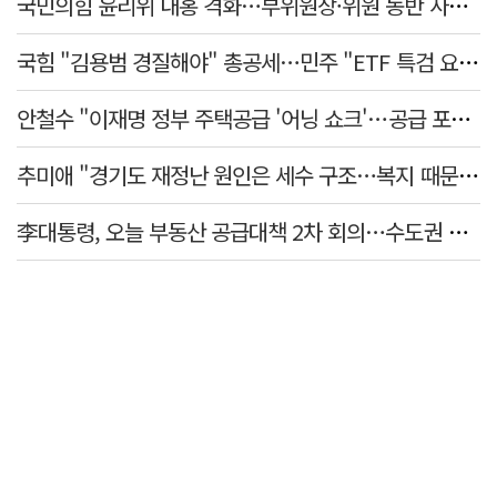
국민의힘 윤리위 내홍 격화…부위원장·위원 동반 사퇴 선언
국힘 "김용범 경질해야" 총공세…민주 "ETF 특검 요구는 마타도어"
안철수 "이재명 정부 주택공급 '어닝 쇼크'…공급 포기한 대통령"
추미애 "경기도 재정난 원인은 세수 구조…복지 때문 아냐"
李대통령, 오늘 부동산 공급대책 2차 회의…수도권 공급안 논의