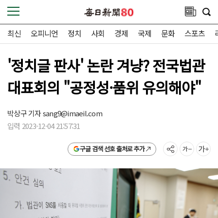
최신
오피니언
정치
사회
경제
국제
문화
스포츠
'정치글 판사' 논란 겨냥? 전국법관
대표회의 "공정성·품위 유의해야"
박상구 기자
sang9@imaeil.com
입력 2023-12-04 21:57:31
구글 검색 선호 출처로 추가