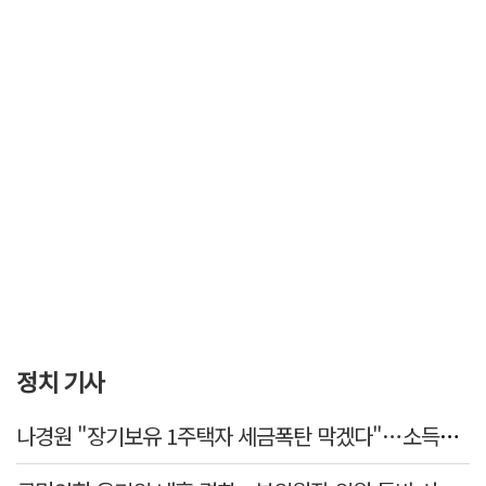
정치 기사
나경원 "장기보유 1주택자 세금폭탄 막겠다"…소득세법 개정안 발의