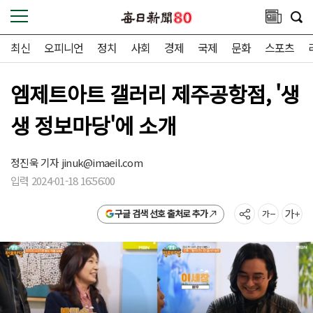
최신
오피니언
정치
사회
경제
국제
문화
스포츠
엠제트아트 갤러리 제주공항점, '생
생 정보마당'에 소개
정진욱 기자
jinuk@imaeil.com
입력 2024-01-18 16:56:00
구글 검색 선호 출처로 추가