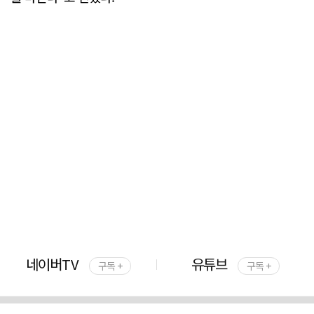
네이버TV
유튜브
구독 +
구독 +