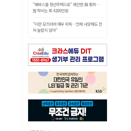
"폐버스를 청년주택으로" 제안한 與 황희…
딸 학비는 年 4200만원
"이란 모즈타바 매우 위독…언제 사망해도 전
혀 놀랍지 않아"