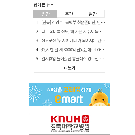
많이 본 뉴스
일간
주간
월간
[단독] 김영수 "국방부 청문준비단, 안규백 탈영 알고있었다"
타는 목마름 청도, 해 저문 저수지 둑에 군수가 서 있었다
청도군정 '두 시어머니'가 되어서는 안된다
外人 한 달 새 8000억 담았는데…LG이노텍 목표주가는 왜 엇갈릴까
임시휴업 들어갔던 홈플러스 영주점, 7일 영업 재개…지하 1층만 운영
신세계사이먼, 대구 아울렛 토지매매 계약 체결… 사업 본궤도
더보기
SK하이닉스, 주당 375원 분기 배당 공시…"3분기 중 주주환원 방안 확정"
"폐기 버스 개조해 청년주택" 與 황희…'딸 학비는 年 4200만원'
이의준 전 경북도 새마을봉사과장, 제28대 울릉군 부군수 취임
"상법개정해도 주주가 '봉'"…하이닉스 솔리다임 상장설에 술렁[개미와글와글]