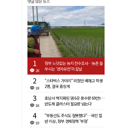
댓글 많은 뉴스
정부 느닷없는 농지 전수조사…농촌 들
쑤시는 '경자유전'의 칼날
28
"스타벅스 가야지" 외쳤던 배재고 학생
2명, 결국 중징계
18
호남서 백지화된 댐 6곳 용수량 69만t…
반도체 클러스터 필요량 넘는다
16
"부동산도 주식도 잘못했다"…국민 절
반 이상, 정부 경제정책 '부정'
10