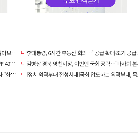
떨까?"
李대통령, 6시간 부동산 회의…"공급 확대·조기 공급 과감히 실
0만원'
김병삼 경북 영천시장, 이번엔 국회 공략…'마사회 본사 이전·광역교통망 확충' 
 존중"
[정치 외곽부대 전성시대]국회 압도하는 외곽부대, 목소리 왜 커지