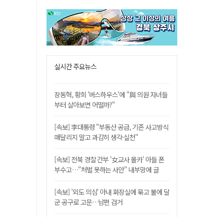
실시간 주요뉴스
장동혁, 황희 '버스하우스'에 "與 의원 자녀들
부터 살아보면 어떨까?"
[속보] 李대통령 "부동산 공급, 기존 사고방식
매달리지 말고 과감히 생각·실천"
[속보] 전북 경찰 간부 '女교사 몰카' 아들 폰
부수고…"처벌 못하는 사안" 내부망에 글
[속보] '외도 의심' 아내 화장실에 묶고 불에 달
군 공구로 고문…남편 검거