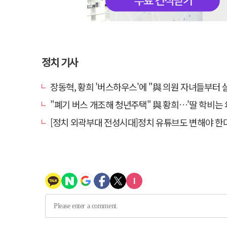
정치 기사
장동혁, 황희 '버스하우스'에 "與 의원 자녀들부터 살아보면 어
"폐기 버스 개조해 청년주택" 與 황희…'딸 학비는 年 420
[정치 외곽부대 전성시대]정치 유튜브도 변해야 한다 "화합과