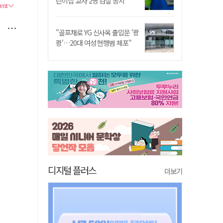
린이집 교사 2명 검찰 송치
"골프채로 YG 신사옥 출입문 '쾅
쾅'…20대 여성 현행범 체포"
디지털 플러스
더보기