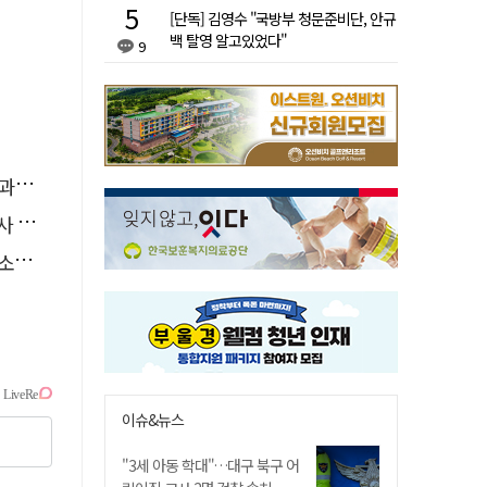
[단독] 김영수 "국방부 청문준비단, 안규
백 탈영 알고있었다"
9
천"
요청
나?
이슈&뉴스
"3세 아동 학대"…대구 북구 어