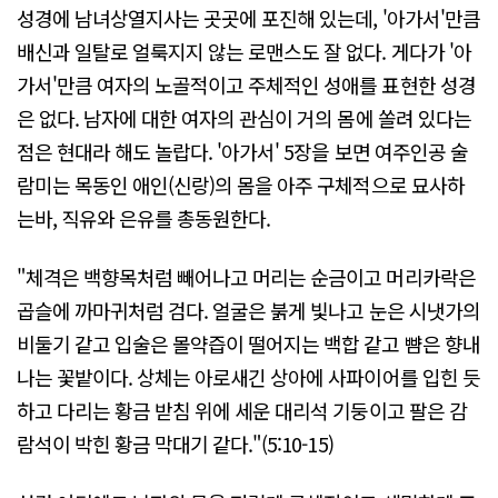
성경에 남녀상열지사는 곳곳에 포진해 있는데, '아가서'만큼
배신과 일탈로 얼룩지지 않는 로맨스도 잘 없다. 게다가 '아
가서'만큼 여자의 노골적이고 주체적인 성애를 표현한 성경
은 없다. 남자에 대한 여자의 관심이 거의 몸에 쏠려 있다는
점은 현대라 해도 놀랍다. '아가서' 5장을 보면 여주인공 술
람미는 목동인 애인(신랑)의 몸을 아주 구체적으로 묘사하
는바, 직유와 은유를 총동원한다.
"체격은 백향목처럼 빼어나고 머리는 순금이고 머리카락은
곱슬에 까마귀처럼 검다. 얼굴은 붉게 빛나고 눈은 시냇가의
비둘기 같고 입술은 몰약즙이 떨어지는 백합 같고 뺨은 향내
나는 꽃밭이다. 상체는 아로새긴 상아에 사파이어를 입힌 듯
하고 다리는 황금 받침 위에 세운 대리석 기둥이고 팔은 감
람석이 박힌 황금 막대기 같다."(5:10-15)