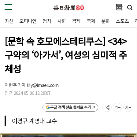
최신
오피니언
정치
사회
경제
국제
문화
스포츠
[문학 속 호모에스테티쿠스] <34>
구약의 ‘아가서’, 여성의 심미적 주
체성
이현주 기자
lily@imaeil.com
입력 2024-05-06 12:28:07
구글 검색 선호 출처로 추가
이경규 계명대 교수