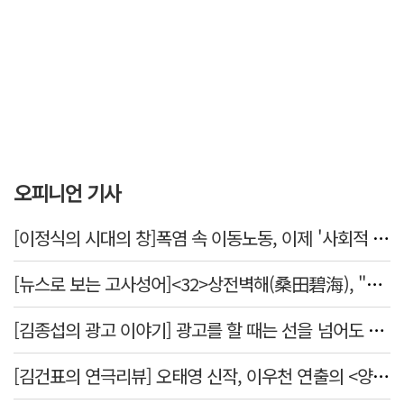
오피니언 기사
[이정식의 시대의 창]폭염 속 이동노동, 이제 '사회적 위험 관리'로 전환할 때
[뉴스로 보는 고사성어]<32>상전벽해(桑田碧海), "뽕나무밭이 푸른 바다가 되었다."
[김종섭의 광고 이야기] 광고를 할 때는 선을 넘어도 좋습니다.
[김건표의 연극리뷰] 오태영 신작, 이우천 연출의 <양은 양순하다>"국민을 온순한 양으로 길들이는 전체주의적 정치의 알레고리"