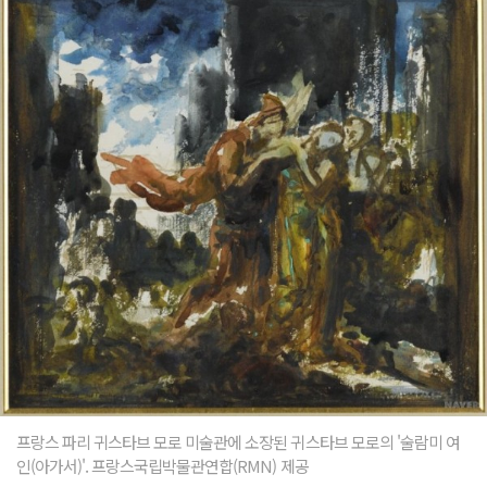
프랑스 파리 귀스타브 모로 미술관에 소장된 귀스타브 모로의 '술람미 여
인(아가서)'. 프랑스국립박물관연합(RMN) 제공