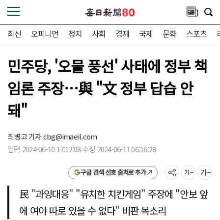
최신
오피니언
정치
사회
경제
국제
문화
스포츠
민주당, '오물 풍선' 사태에 정부 책
임론 주장…與 "文 정부 답습 안
돼"
최병고 기자
cbg@imaeil.com
입력 2024-06-10 17:12:08 수정 2024-06-11 06:16:28
구글 검색 선호 출처로 추가
民 "과잉대응" "유치한 치킨게임" 주장에 "안보 앞
에 여야 따로 있을 수 없다" 비판 목소리