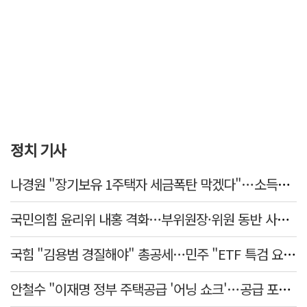
정치 기사
나경원 "장기보유 1주택자 세금폭탄 막겠다"…소득세법 개정안 발의
국민의힘 윤리위 내홍 격화…부위원장·위원 동반 사퇴 선언
국힘 "김용범 경질해야" 총공세…민주 "ETF 특검 요구는 마타도어"
안철수 "이재명 정부 주택공급 '어닝 쇼크'…공급 포기한 대통령"