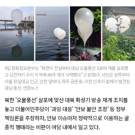
9일 합동참모본부는 "북한이 전날부터 대남 오물풍선 330여 개를 살포했
고 오전까지 우리 지역에 80여 개가 낙하했다"고 밝혔다. 사진은 왼쪽부터
서울 잠실대교 인근, 인천 앞바다, 파주 금촌동, 이천 인후리 밭에서 발견된
대남 풍선. 연합뉴스
북한 '오물풍선' 살포에 맞선 대북 확성기 방송 재개 조치를
놓고 더불어민주당이 '과잉 대응' '안보 불안 조장' 등 정부
책임론을 주장하자, 안보 이슈마저 정략적으로 이용하는 굴
종적 행태라는 비판이 여당 내에서 일고 있다.