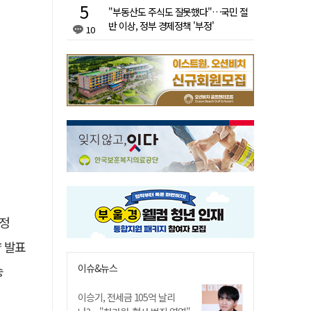
"부동산도 주식도 잘못했다"…국민 절
반 이상, 정부 경제정책 '부정'
10
선정
략 발표
이슈&뉴스
승
이승기, 전세금 105억 날리