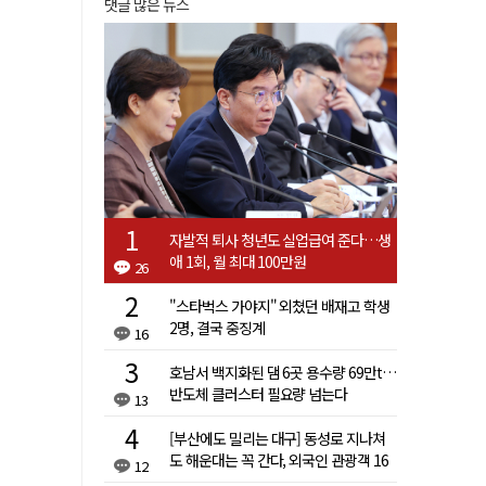
댓글 많은 뉴스
자발적 퇴사 청년도 실업급여 준다…생
애 1회, 월 최대 100만원
26
"스타벅스 가야지" 외쳤던 배재고 학생
2명, 결국 중징계
16
호남서 백지화된 댐 6곳 용수량 69만t…
반도체 클러스터 필요량 넘는다
13
[부산에도 밀리는 대구] 동성로 지나쳐
도 해운대는 꼭 간다, 외국인 관광객 16
12
배 차이