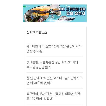
실시간 주요뉴스
케리비안 베이 女탈의실에 가발 쓴 남자가?…
경찰 추적 중
李대통령, 오늘 부동산 공급대책 2차 회의…
수도권 공급안 논의
한 달 만에 39% 날린 코스피…골드만삭스 "1
년 뒤 2배" 예상, 왜?
축구협회, 15년 전 월드컵 예선 외국인 심판
등 10여명에 '성 접대'