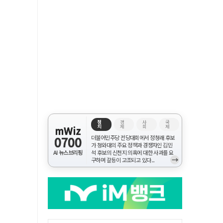
정
경
사
국
치
제
회
제
mWiz
0700
더불어민주당 전당대회에서 정청래 후보
가 청와대의 주요 정책과 경쟁자인 김민
AI 뉴스브리핑
석 후보의 신천지 의혹에 대한 사과를 요
→
구하며 갈등이 고조되고 있다...