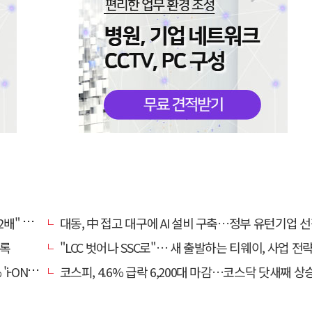
, 왜?
대동, 中 접고 대구에 AI 설비 구축…정부 유턴기업 
기록
"LCC 벗어나 SSC로"… 새 출발하는 티웨이, 사업 전
비대면 출시
코스피, 4.6% 급락 6,200대 마감…코스닥 닷새째 상