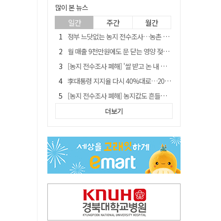
많이 본 뉴스
일간
주간
월간
정부 느닷없는 농지 전수조사…농촌 들쑤시는 '경자유전'의 칼날
월 매출 9천만원에도 문 닫는 영양 젖소농장… "일할 사람이 없어"
[농지 전수조사 폐해] '쌀 받고 논 내 준' 도지농 이제 어쩌나?
李대통령 지지율 다시 40%대로…20대는 18.8%p 급락
[농지 전수조사 폐해] 농지값도 흔들리나…"도지 막히면 헐값 매물 나올 수도"
유승민 "尹 졸업한 서울대 법대·충암고도 없애야"…李 육사 통합 직격
더보기
지역활성화 펀드 9호…포항 AI 데이터센터에 6천억 투입
국민 51.9% "李 대통령 재판 재개 필요하다"
경북 영천시, 9월부터 11월까지 반값 여행 혜택 제공
아쉬운 태클