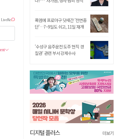
나?…"차가원, 형사 범죄 영역"
폭염에 프로야구 닷새간 '전면중
단'…7~9일도 쉬고, 11일 재개
'수성구 음주운전 도주 현직 경
찰관' 관련 부서 강제수사
디지털 플러스
더보기