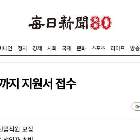
피니언
정치
경제
사회
국제
문화
스포츠
라이프
방송
일까지 지원서 접수
·신입직원 모집
괄 책임자 초빙