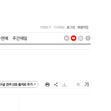
지면보기
기사제보
로그인
회원가입
·연예
주간매일
가
가
구글 검색 선호 출처로 추가