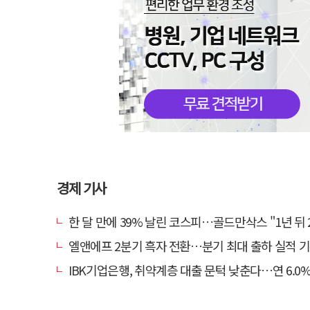
경제 기사
한 달 만에 39% 날린 코스피…골드만삭스 "1년 뒤 2배" 예상
엘앤에프 2분기 흑자 전환…분기 최대 출하 실적 
IBK기업은행, 취약계층 대출 문턱 낮춘다…연 6.0% 'i-ONE 햇살론 특례보증' 