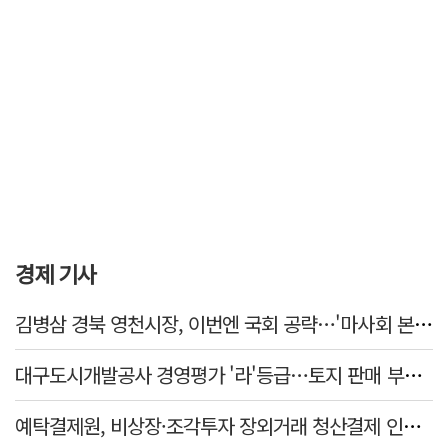
경제 기사
김병삼 경북 영천시장, 이번엔 국회 공략…'마사회 본사 이전·광역교통망 확충' 요청
대구도시개발공사 경영평가 '라'등급…토지 판매 부진에 1년 만에 두 단계 '뚝'
예탁결제원, 비상장·조각투자 장외거래 청산결제 인프라 구축 착수…연내 가동