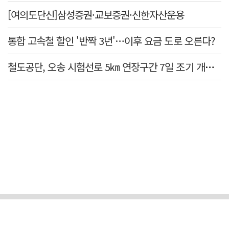
[여의도단신]삼성증권·교보증권·신한자산운용
통합 고속철 할인 '반짝 3년'…이후 요금 도로 오른다?
철도공단, 오송 시험선로 5㎞ 연장구간 7일 조기 개통…LA 메트로 사업 지원