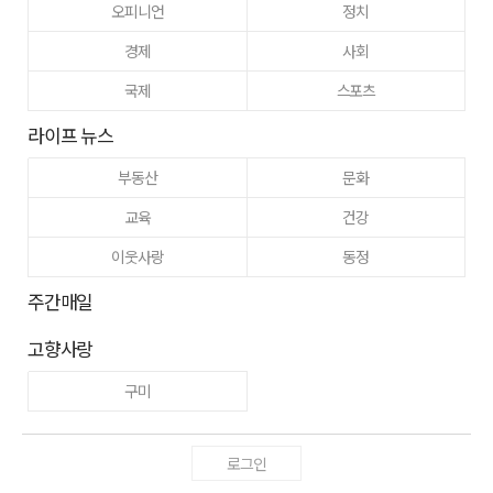
오피니언
정치
경제
사회
국제
스포츠
라이프 뉴스
부동산
문화
교육
건강
이웃사랑
동정
주간매일
고향사랑
구미
로그인