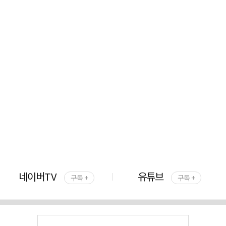
네이버TV
유튜브
구독 +
구독 +