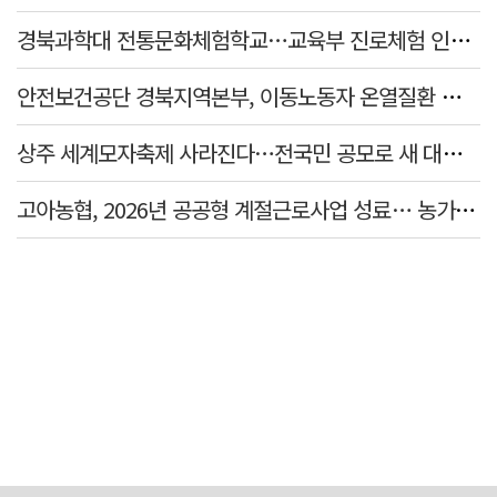
경북과학대 전통문화체험학교…교육부 진로체험 인증기관 선정
안전보건공단 경북지역본부, 이동노동자 온열질환 예방 캠페인
상주 세계모자축제 사라진다…전국민 공모로 새 대표축제 발굴 나서
고아농협, 2026년 공공형 계절근로사업 성료… 농가 일손 부족 해소 '효자'