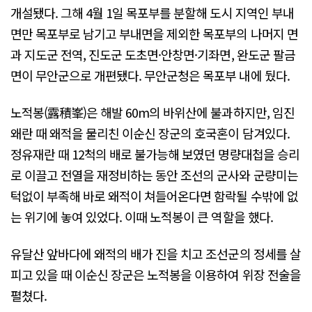
개설됐다. 그해 4월 1일 목포부를 분할해 도시 지역인 부내
면만 목포부로 남기고 부내면을 제외한 목포부의 나머지 면
과 지도군 전역, 진도군 도초면·안창면·기좌면, 완도군 팔금
면이 무안군으로 개편됐다. 무안군청은 목포부 내에 뒀다.
노적봉(露積峯)은 해발 60m의 바위산에 불과하지만, 임진
왜란 때 왜적을 물리친 이순신 장군의 호국혼이 담겨있다.
정유재란 때 12척의 배로 불가능해 보였던 명량대첩을 승리
로 이끌고 전열을 재정비하는 동안 조선의 군사와 군량미는
턱없이 부족해 바로 왜적이 쳐들어온다면 함락될 수밖에 없
는 위기에 놓여 있었다. 이때 노적봉이 큰 역할을 했다.
유달산 앞바다에 왜적의 배가 진을 치고 조선군의 정세를 살
피고 있을 때 이순신 장군은 노적봉을 이용하여 위장 전술을
펼쳤다.