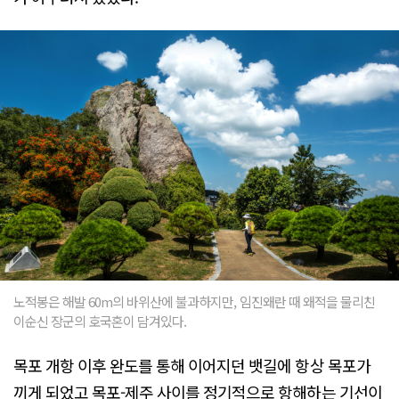
노적봉은 해발 60m의 바위산에 불과하지만, 임진왜란 때 왜적을 물리친
이순신 장군의 호국혼이 담겨있다.
목포 개항 이후 완도를 통해 이어지던 뱃길에 항상 목포가
끼게 되었고 목포-제주 사이를 정기적으로 항해하는 기선이