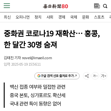
최신
오피니언
정치
사회
경제
국제
문화
스포츠
중화권 코로나19 재확산… 홍콩,
한 달간 30명 숨져
김태진 기자
novel@imaeil.com
입력 2025-05-19 15:56:11
구글 검색 선호 출처로 추가
백신 접종 여부와 밀접한 관련
중국 본토, 싱가포르도 확산세
국내 관련 특이 동향은 없어