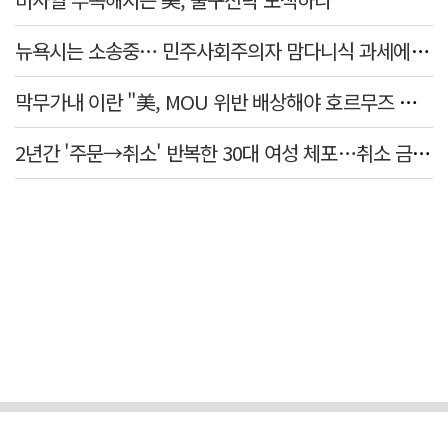
뉴욕시는 소송중… 민주사회주의자 맘다니식 과세에 저항 잇따라
막무가내 이란 "美, MOU 위반 배상해야 호르무즈 재개방"
2년간 '주문→취소' 반복한 30대 여성 체포…취소 금액만 400억 원