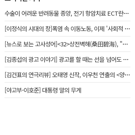
수술이 어려운 반려동물 종양, 전기 항암치료 ECT란? [반려동물 건강톡톡]
[이정식의 시대의 창]폭염 속 이동노동, 이제 '사회적 위험 관리'로 전환할 때
[뉴스로 보는 고사성어]<32>상전벽해(桑田碧海), "뽕나무밭이 푸른 바다가 되었다."
[김종섭의 광고 이야기] 광고를 할 때는 선을 넘어도 좋습니다.
[김건표의 연극리뷰] 오태영 신작, 이우천 연출의 <양은 양순하다>"국민을 온순한 양으로 길들이는 전체주의적 정치의 알레고리"
[야고부-이호준] 대통령 말의 무게