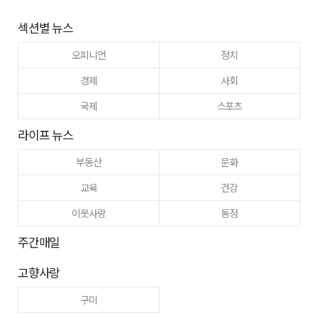
섹션별 뉴스
오피니언
정치
경제
사회
국제
스포츠
라이프 뉴스
부동산
문화
교육
건강
이웃사랑
동정
주간매일
고향사랑
구미