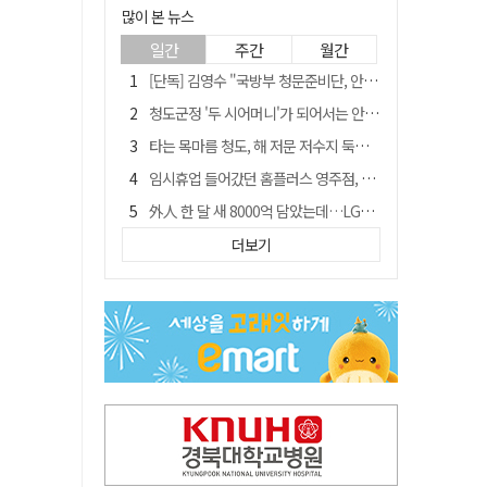
많이 본 뉴스
일간
주간
월간
[단독] 김영수 "국방부 청문준비단, 안규백 탈영 알고있었다"
청도군정 '두 시어머니'가 되어서는 안된다
타는 목마름 청도, 해 저문 저수지 둑에 군수가 서 있었다
임시휴업 들어갔던 홈플러스 영주점, 7일 영업 재개…지하 1층만 운영
外人 한 달 새 8000억 담았는데…LG이노텍 목표주가는 왜 엇갈릴까
신세계사이먼, 대구 아울렛 토지매매 계약 체결… 사업 본궤도
더보기
SK하이닉스, 주당 375원 분기 배당 공시…"3분기 중 주주환원 방안 확정"
"상법개정해도 주주가 '봉'"…하이닉스 솔리다임 상장설에 술렁[개미와글와글]
이의준 전 경북도 새마을봉사과장, 제28대 울릉군 부군수 취임
정청래, 靑 겨냥... "신천지·레버리지·호남 반도체 겁박 사과하라"