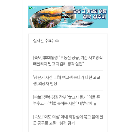
실시간 주요뉴스
[속보] 李대통령 "부동산 공급, 기존 사고방식
매달리지 말고 과감히 생각·실천"
'장윤기 사건' 피해 여고생 돕다가 다친 고교
생, 의상자 인정
[속보] 전북 경찰 간부 '女교사 몰카' 아들 폰
부수고…"처벌 못하는 사안" 내부망에 글
[속보] '외도 의심' 아내 화장실에 묶고 불에 달
군 공구로 고문…남편 검거