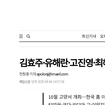
최신기사
오
김효주·유해란·고진영·최
전창훈 기자
apolonj@imaeil.com
매일신문
입력 2025-08-06 14:57:36
10월 고양서 개최…한국 홈 
티띠꾼·코다·리디아 고·이민지