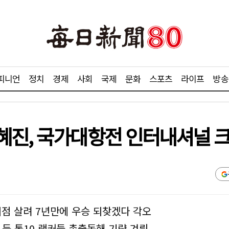
피니언
정치
경제
사회
국제
문화
스포츠
라이프
방송
혜진, 국가대항전 인터내셔널 
이점 살려 7년만에 우승 되찾겠다 각오
 등 톱10 랭커들 총출동해 기량 겨뤄