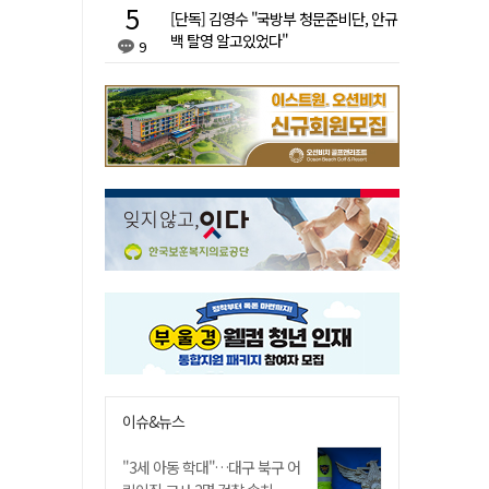
[단독] 김영수 "국방부 청문준비단, 안규
백 탈영 알고있었다"
9
이슈&뉴스
"3세 아동 학대"…대구 북구 어