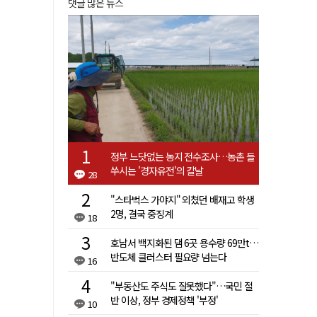
댓글 많은 뉴스
정부 느닷없는 농지 전수조사…농촌 들
쑤시는 '경자유전'의 칼날
28
"스타벅스 가야지" 외쳤던 배재고 학생
2명, 결국 중징계
18
호남서 백지화된 댐 6곳 용수량 69만t…
반도체 클러스터 필요량 넘는다
16
"부동산도 주식도 잘못했다"…국민 절
반 이상, 정부 경제정책 '부정'
10