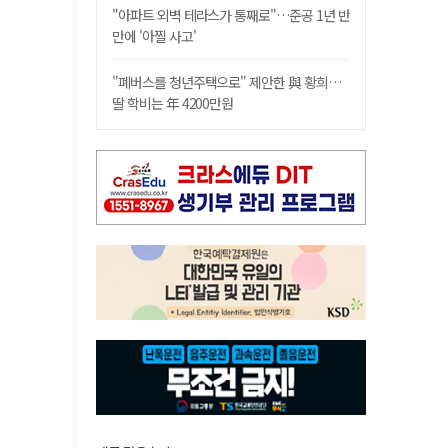
"아파트 외벽 테라스가 통째로"…준공 1년 반
만에 '아찔 사고'
"폐버스를 청년주택으로" 제안한 與 황희…
딸 학비는 年 4200만원