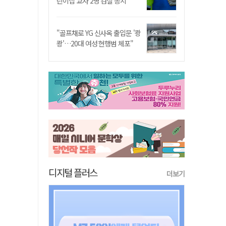
린이집 교사 2명 검찰 송치
"골프채로 YG 신사옥 출입문 '쾅
쾅'…20대 여성 현행범 체포"
디지털 플러스
더보기