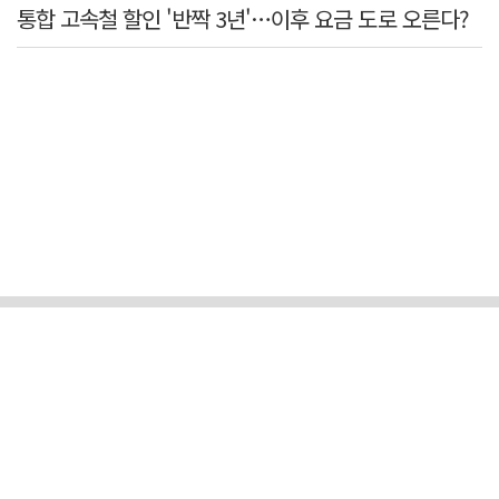
통합 고속철 할인 '반짝 3년'…이후 요금 도로 오른다?