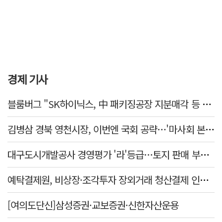
경제 기사
블룸버그 "SK하이닉스, 中 패키징공장 지분매각 등 검토"
김병삼 경북 영천시장, 이번엔 국회 공략…'마사회 본사 이전·광역교통망 확충' 요청
대구도시개발공사 경영평가 '라'등급…토지 판매 부진에 1년 만에 두 단계 '뚝'
예탁결제원, 비상장·조각투자 장외거래 청산결제 인프라 구축 착수…연내 가동
[여의도단신]삼성증권·교보증권·신한자산운용