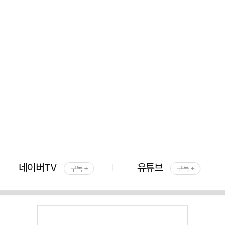
네이버TV
유튜브
구독 +
구독 +