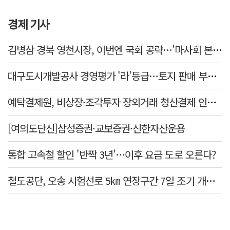
경제 기사
김병삼 경북 영천시장, 이번엔 국회 공략…'마사회 본사 이전·광역교통망 확충' 요청
대구도시개발공사 경영평가 '라'등급…토지 판매 부진에 1년 만에 두 단계 '뚝'
예탁결제원, 비상장·조각투자 장외거래 청산결제 인프라 구축 착수…연내 가동
[여의도단신]삼성증권·교보증권·신한자산운용
통합 고속철 할인 '반짝 3년'…이후 요금 도로 오른다?
철도공단, 오송 시험선로 5㎞ 연장구간 7일 조기 개통…LA 메트로 사업 지원