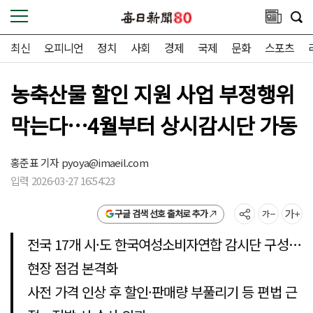
최신
오피니언
정치
사회
경제
국제
문화
스포츠
농축산물 할인 지원 사업 부정행위
막는다…4월부터 상시감시단 가동
홍준표 기자
pyoya@imaeil.com
입력 2026-03-27 16:54:23
구글 검색 선호 출처로 추가
전국 17개 시·도 한국여성소비자연합 감시단 구성…
현장 점검 본격화
사전 가격 인상 후 할인·판매량 부풀리기 등 편법 근