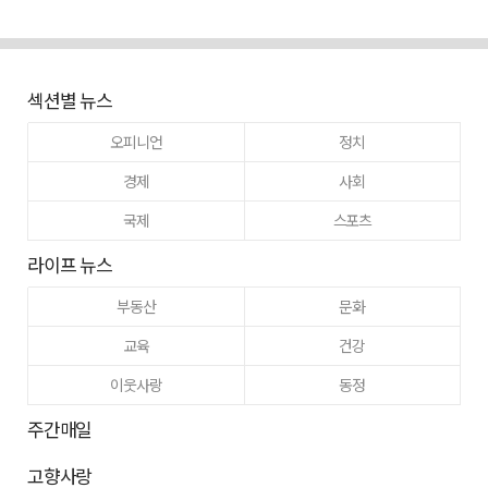
섹션별 뉴스
오피니언
정치
경제
사회
국제
스포츠
라이프 뉴스
부동산
문화
교육
건강
이웃사랑
동정
주간매일
고향사랑