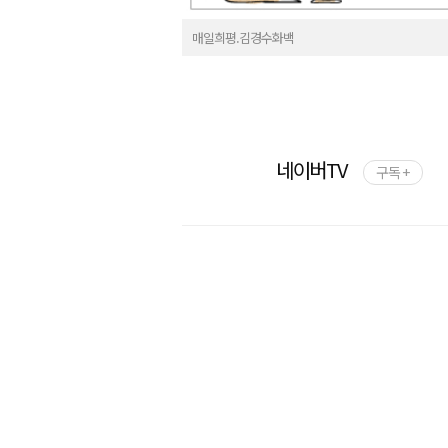
매일희평.김경수화백
네이버TV
구독 +