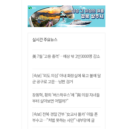
실시간 주요뉴스
美 7월 '고용 충격'…예상 밖 2만3000명 감소
[속보] '외도 의심' 아내 화장실에 묶고 불에 달
군 공구로 고문…남편 검거
장동혁, 황희 '버스하우스'에 "與 의원 자녀들
부터 살아보면 어떨까?"
[속보] 전북 경찰 간부 '女교사 몰카' 아들 폰
부수고…"처벌 못하는 사안" 내부망에 글