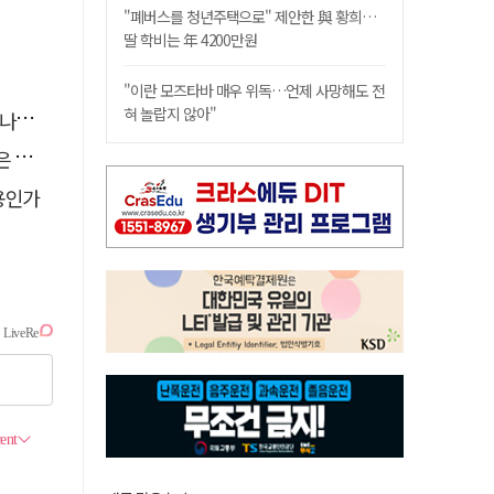
"폐버스를 청년주택으로" 제안한 與 황희…
딸 학비는 年 4200만원
"이란 모즈타바 매우 위독…언제 사망해도 전
혀 놀랍지 않아"
."
고리"
용인가