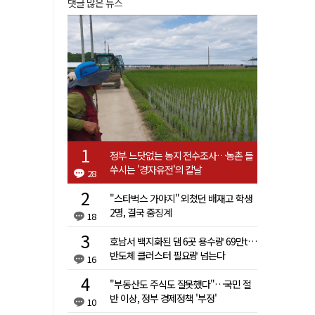
댓글 많은 뉴스
정부 느닷없는 농지 전수조사…농촌 들
쑤시는 '경자유전'의 칼날
28
"스타벅스 가야지" 외쳤던 배재고 학생
2명, 결국 중징계
18
호남서 백지화된 댐 6곳 용수량 69만t…
반도체 클러스터 필요량 넘는다
16
"부동산도 주식도 잘못했다"…국민 절
반 이상, 정부 경제정책 '부정'
10