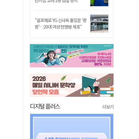
린이집 교사 2명 검찰 송치
"골프채로 YG 신사옥 출입문 '쾅
쾅'…20대 여성 현행범 체포"
디지털 플러스
더보기