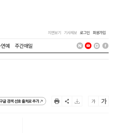
지면보기
기사제보
로그인
회원가입
·연예
주간매일
가
가
구글 검색 선호 출처로 추가