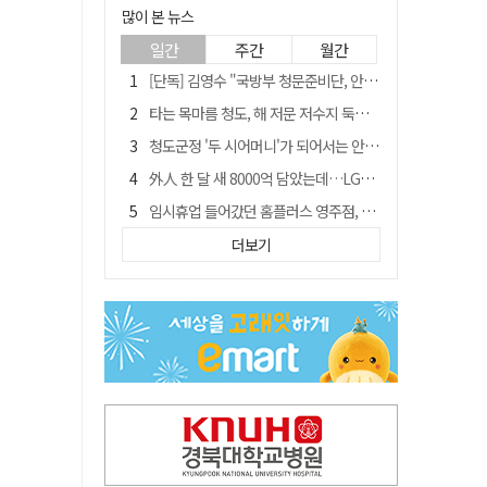
많이 본 뉴스
일간
주간
월간
[단독] 김영수 "국방부 청문준비단, 안규백 탈영 알고있었다"
타는 목마름 청도, 해 저문 저수지 둑에 군수가 서 있었다
청도군정 '두 시어머니'가 되어서는 안된다
外人 한 달 새 8000억 담았는데…LG이노텍 목표주가는 왜 엇갈릴까
임시휴업 들어갔던 홈플러스 영주점, 7일 영업 재개…지하 1층만 운영
"폐기 버스 개조해 청년주택" 與 황희…'딸 학비는 年 4200만원'
더보기
신세계사이먼, 대구 아울렛 토지매매 계약 체결… 사업 본궤도
SK하이닉스, 주당 375원 분기 배당 공시…"3분기 중 주주환원 방안 확정"
이의준 전 경북도 새마을봉사과장, 제28대 울릉군 부군수 취임
"상법개정해도 주주가 '봉'"…하이닉스 솔리다임 상장설에 술렁[개미와글와글]