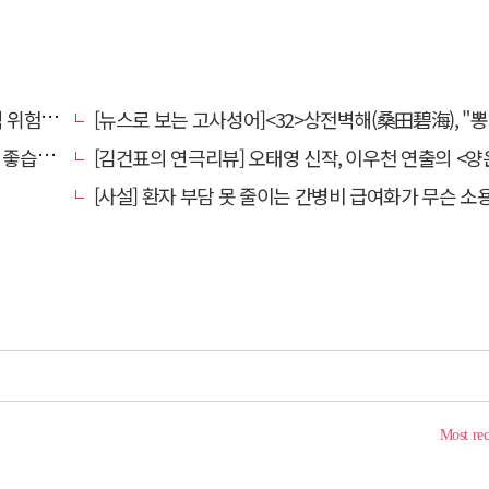
전환할 때
[뉴스로 보는 고사성어]<32>상전벽해(桑田碧海), "뽕나무밭이 푸른 바다가 되었다
습니다.
[김건표의 연극리뷰] 오태영 신작, 이우천 연출의 <양은 양순하다>"국민을 온순한 양으로 길들이는 전체주의적 정치의 알레
[사설] 환자 부담 못 줄이는 간병비 급여화가 무슨 소