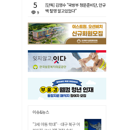
[단독] 김영수 "국방부 청문준비단, 안규
백 탈영 알고있었다"
9
이슈&뉴스
"3세 아동 학대"…대구 북구 어