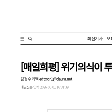
최신기사
오
[매일희평] 위기의식이 
김경수 화백
edtoon1@daum.net
매일신문
입력 2026-06-01 16:31:39