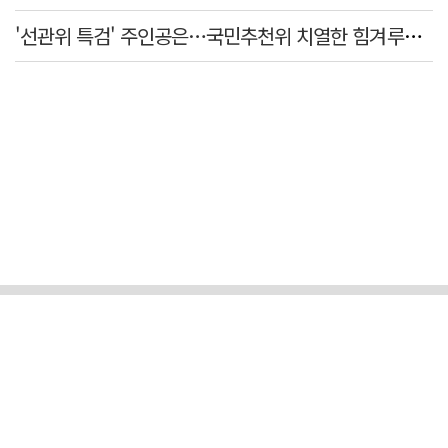
'선관위 특검' 주인공은…국민추천위 치열한 힘겨루기 나설 듯