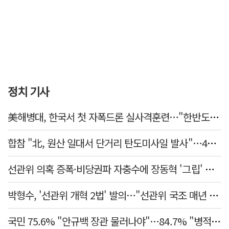
정치 기사
美해병대, 한국서 첫 자폭드론 실사격훈련…"한반도 지형 학습"
합참 "北, 원산 일대서 단거리 탄도미사일 발사"…42일 만
선관위 의혹 증폭·비당권파 자충수에 장동혁 '그립' 더 강해졌다
박형수, '선관위 개혁 2법' 발의…"선관위 국조 매년 실시"
국민 75.6% "안규백 장관 물러나야"…84.7% "병적기록부 공개해야"