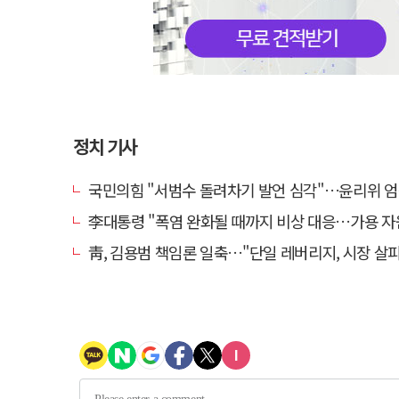
정치 기사
국민의힘 "서범수 돌려차기 발언 심각"…윤리위 엄중 조치 의
李대통령 "폭염 완화될 때까지 비상 대응…가용 자원 총
靑, 김용범 책임론 일축…"단일 레버리지, 시장 살피고 대책 챙