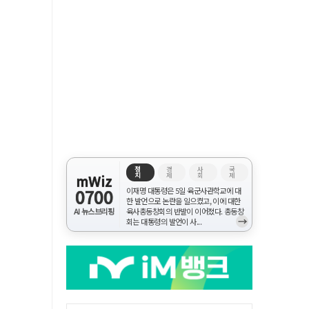
정
경
사
국
치
제
회
제
mWiz
0700
이재명 대통령은 5일 육군사관학교에 대
한 발언으로 논란을 일으켰고, 이에 대한
AI 뉴스브리핑
육사총동창회의 반발이 이어졌다. 총동창
→
회는 대통령의 발언이 사...