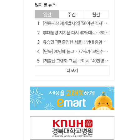
많이 본 뉴스
일간
주간
월간
[전통시장 재개발사업] '50여년 역사' 수성시장 자리에 25층 주상복합 들어선다
李대통령 지지율 다시 40%대로…20대는 18.8%p 급락
유승민 "尹 졸업한 서울대 법대·충암고도 없애야"…李 육사 통합 직격
[단독] 20명에 묻고…72%가 '보완수사권 폐지'?
[저출산·고령화 그늘] 구미시 "40만명 사수" 고령군 "3만명대 회복"
[전통시장 재개발사업] 신천시장 재개발, 준공 후에도 소송전
더보기
李대통령 "육사 출신이 또 쿠데타 할 수도"…육사 총동창회 "정치적 보복"
안동-사가에, "50년 우정 넘어 미래 50년 함께 연다"
[인사]경상북도
"김용민, 흑백논리로 세상 보는 듯" 검찰 내부서 지탄