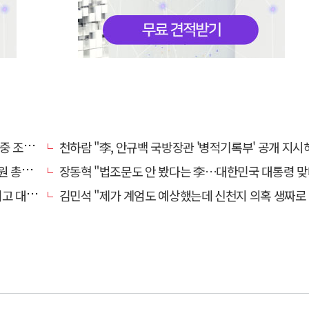
견 모아
천하람 "李, 안규백 국방장관 '병적기록부' 공개 지시
동원"
장동혁 "법조문도 안 봤다는 李…대한민국 대통령 맞나, 역대급 
길 때"
김민석 "제가 계엄도 예상했는데 신천지 의혹 생짜로 말했겠