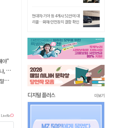
현대차·기아 등 4개사 51만여 대
리콜…화재·안전장치 결함 확인
해야"
망언"
나"
디지털 플러스
더보기