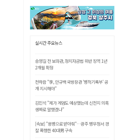
실시간 주요뉴스
송영길 전 보좌관, 정치자금법 위반 징역 1년
2개월 확정
천하람 "李, 안규백 국방장관 '병적기록부' 공
개 지시해야"
김민석 "제가 계엄도 예상했는데 신천지 의혹
생짜로 말했겠나"
[속보] "용병으로 받아줘"…광주 병무청서 경
찰 폭행한 40대男 구속