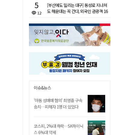
[부산에도 밀리는 대구] 동성로 지나쳐
도 해운대는 꼭 간다, 외국인 관광객 16
12
배 차이
이슈&뉴스
'아동 성매매 혐의' 최영중 구속
송치…피해자 1명 더 있었다
코스피, 2%대 하락…SK하이닉
스 6%대 약세