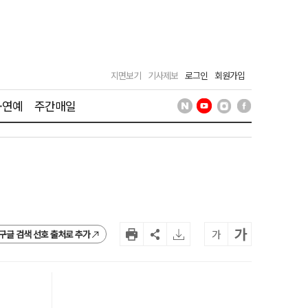
지면보기
기사제보
로그인
회원가입
·연예
주간매일
가
가
구글 검색 선호 출처로 추가