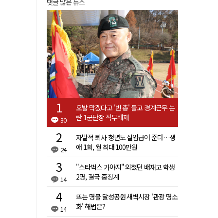
댓글 많은 뉴스
오발 막겠다고 '빈 총' 들고 경계근무 논
란 1군단장 직무배제
30
자발적 퇴사 청년도 실업급여 준다…생
애 1회, 월 최대 100만원
24
"스타벅스 가야지" 외쳤던 배재고 학생
2명, 결국 중징계
14
뜨는 명물 달성공원 새벽시장 '관광 명소
화' 해법은?
14