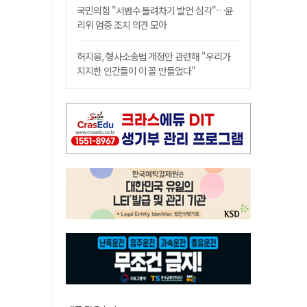
국민의힘 "서범수 돌려차기 발언 심각"…윤
리위 엄중 조치 의견 모아
허지웅, 형사소송법 개정안 관련해 "우리가
지지한 인간들이 이 꼴 만들었다"