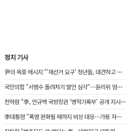
정치 기사
尹의 옥중 메시지 "'재선거 요구' 청년들, 대견하고 믿음직해"
국민의힘 "서범수 돌려차기 발언 심각"…윤리위 엄중 조치 의견 모아
천하람 "李, 안규백 국방장관 '병적기록부' 공개 지시해야"
李대통령 "폭염 완화될 때까지 비상 대응…가용 자원 총동원"