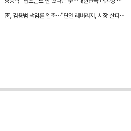
장동혁 "법조문도 안 봤다는 李…대한민국 대통령 맞나, 역대급 망언"
靑, 김용범 책임론 일축…"단일 레버리지, 시장 살피고 대책 챙길 때"