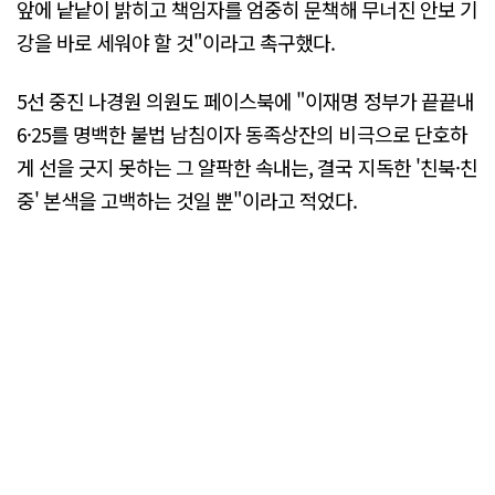
앞에 낱낱이 밝히고 책임자를 엄중히 문책해 무너진 안보 기
강을 바로 세워야 할 것"이라고 촉구했다.
5선 중진 나경원 의원도 페이스북에 "이재명 정부가 끝끝내
6·25를 명백한 불법 남침이자 동족상잔의 비극으로 단호하
게 선을 긋지 못하는 그 얄팍한 속내는, 결국 지독한 '친북·친
중' 본색을 고백하는 것일 뿐"이라고 적었다.