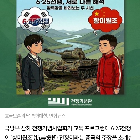
호국보훈의 달 특화해설. 연합뉴스
국방부 산하 전쟁기념사업회가 교육 프로그램에 6·25전쟁
이 '항미원조'(抗美援朝) 전쟁이라는 중국의 주장을 소개한