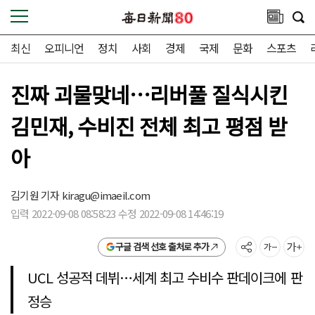
최신
오피니언
정치
사회
경제
국제
문화
스포츠
진짜 괴물맞네…리버풀 질식시킨
김민재, 수비진 전체 최고 평점 받
아
김기원 기자
kiragu@imaeil.com
입력 2022-09-08 08:58:23 수정 2022-09-08 14:46:19
구글 검색 선호 출처로 추가
UCL 성공적 데뷔…세계 최고 수비수 판데이크에 판
정승