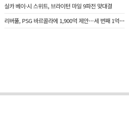
실카 베이·시 스위트, 브라이턴 마일 9파전 맞대결
리버풀, PSG 바르콜라에 1,900억 제안…세 번째 1억 파운드 영입 추진