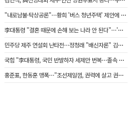
"내로남불·탁상공론"…황희 '버스 청년주택' 제안에 與 내부서도 쓴소리
李대통령 "결혼 때문에 손해 보는 나라 안 된다"…'결혼 페널티' 22개 손본다
민주당 제주 연설회 난타전…정청래 "배신자론" 김민석 "관리 무능"
국힘 "李대통령, 국민 반발하자 세제안 번복…졸속 국정 즉각 중단"
홍준표, 한동훈 맹폭…"조선제일껌, 권력에 살고 권력에 죽었다"