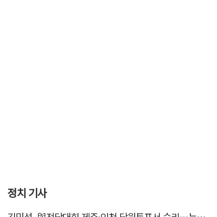
정치 기사
김민석, 與전당대회 제주·인천 당원투표서 승리…누적 득표는 '초박빙'