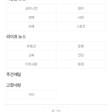
오피니언
정치
경제
사회
국제
스포츠
라이프 뉴스
부동산
문화
교육
건강
이웃사랑
동정
주간매일
고향사랑
구미
로그인