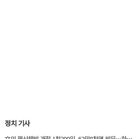
정치 기사
文의 평산책방 개점 1천200일, 62만8천명 방문…하루 평균 500명↑