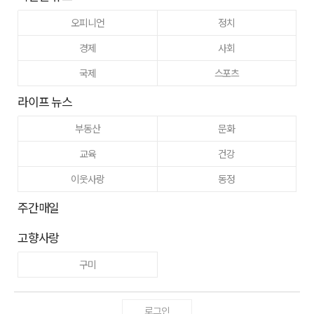
오피니언
정치
경제
사회
국제
스포츠
라이프 뉴스
부동산
문화
교육
건강
이웃사랑
동정
주간매일
고향사랑
구미
로그인