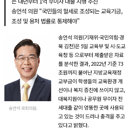
는 내년부터 1억 무이자 대출 시행 추진
송언석 의원 “국민들의 혈세로 조성되는 교육기금,
조성 및 용처 법률로 통제해야”
송언석 의원(기재위·국민의힘·경
북 김천)은 5일 교육부 및 시·도교
육청 등 으로부터 제출받은 자료
를 분석한 결과, 2022년 기준 73
조원까지 불어난 지방교육재정
교부금이 학생들의 교육환경 개
선이나 복지 증진에 쓰이지 않고,
대북지원이나 공무원 무이자 전
세대출 같이 엉뚱한 곳에 사용되
송언석 국회의원.
고 있는 것이 드러나 충격을 주고
있다고 밝혔다.