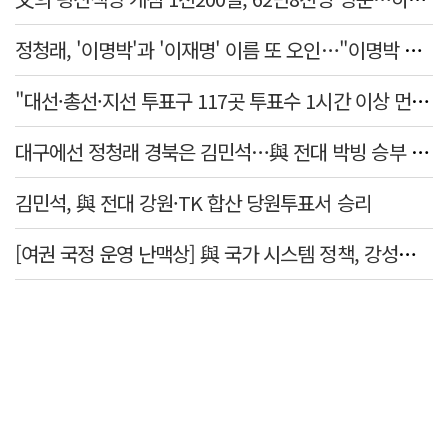
정청래, '이명박'과 '이재명' 이름 또 오인…"이명박 대통령 임기안에 반도체 제품 출시"
"대선·총선·지선 투표구 117곳 투표수 1시간 이상 먼저 입력"
대구에선 정청래 경북은 김민석…與 전대 박빙 승부 이어간다
김민석, 與 전대 강원·TK 합산 당원투표서 승리
[여권 국정 운영 난맥상] 與 국가 시스템 정책, 강성층 결집에 의존