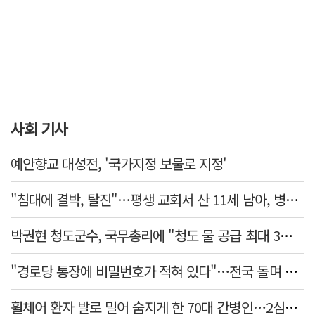
사회 기사
예안향교 대성전, '국가지정 보물로 지정'
"침대에 결박, 탈진"…평생 교회서 산 11세 남아, 병원 이송 끝 숨져
박권현 청도군수, 국무총리에 "청도 물 공급 최대 3만t 늘려달라"
"경로당 통장에 비밀번호가 적혀 있다"…전국 돌며 경로당 13곳 턴 30대 구속
휠체어 환자 발로 밀어 숨지게 한 70대 간병인…2심도 집행유예