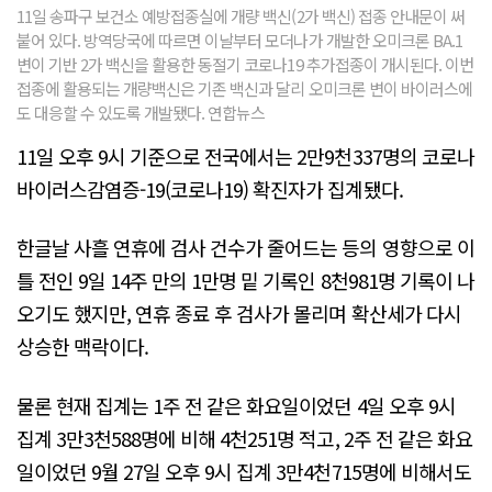
11일 송파구 보건소 예방접종실에 개량 백신(2가 백신) 접종 안내문이 써
붙어 있다. 방역당국에 따르면 이날부터 모더나가 개발한 오미크론 BA.1
변이 기반 2가 백신을 활용한 동절기 코로나19 추가접종이 개시된다. 이번
접종에 활용되는 개량백신은 기존 백신과 달리 오미크론 변이 바이러스에
도 대응할 수 있도록 개발됐다. 연합뉴스
11일 오후 9시 기준으로 전국에서는 2만9천337명의 코로나
바이러스감염증-19(코로나19) 확진자가 집계됐다.
한글날 사흘 연휴에 검사 건수가 줄어드는 등의 영향으로 이
틀 전인 9일 14주 만의 1만명 밑 기록인 8천981명 기록이 나
오기도 했지만, 연휴 종료 후 검사가 몰리며 확산세가 다시
상승한 맥락이다.
물론 현재 집계는 1주 전 같은 화요일이었던 4일 오후 9시
집계 3만3천588명에 비해 4천251명 적고, 2주 전 같은 화요
일이었던 9월 27일 오후 9시 집계 3만4천715명에 비해서도