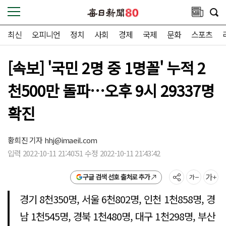
최신
오피니언
정치
사회
경제
국제
문화
스포츠
[속보] '국민 2명 중 1명꼴' 누적 2
천500만 돌파…오후 9시 29337명
확진
황희진 기자
hhj@imaeil.com
입력 2022-10-11 21:40:51 수정 2022-10-11 21:43:42
구글 검색 선호 출처로 추가
경기 8천350명, 서울 6천802명, 인천 1천858명, 경
남 1천545명, 경북 1천480명, 대구 1천298명, 부산