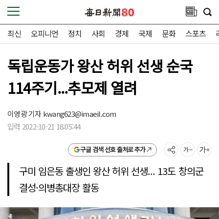
최신
오피니언
정치
사회
경제
국제
문화
스포츠
독립운동가 왕산 허위 선생 순국
114주기...추모제 열려
이영광 기자
kwang623@imaeil.com
입력 2022-10-21 18:05:44
구글 검색 선호 출처로 추가
구미 임은동 출생인 왕산 허위 선생... 13도 창의군
결성·의병총대장 활동