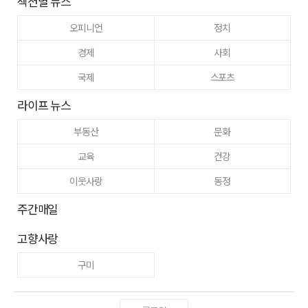
섹션별 뉴스
오피니언
정치
경제
사회
국제
스포츠
라이프 뉴스
부동산
문화
교육
건강
이웃사랑
동정
주간매일
고향사랑
구미