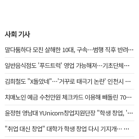
사회 기사
말다툼하다 모친 살해한 10대, 구속…범행 직후 반려견도 죽여
일반음식점도 '푸드트럭' 영업 가능해져…기초단체별 조례 개정 움직임
김희철도 "X돌았네"…'거꾸로 태극기 논란' 인천시 현수막, 이틀 만에 철거
치매노인 예금 수천만원 체크카드 이용해 빼돌린 70대 간병인, 집행유예
윤정현 영남대 YUnicorn창업지원단장 "학생 창업, '팀 빌딩'이 제일 중요"
"취업 대신 창업" 대학가 학생 창업 다시 기지개… 창업자·기업·매출 동반 성장