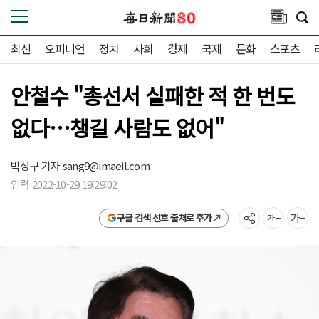
최신
오피니언
정치
사회
경제
국제
문화
스포츠
안철수 "총선서 실패한 적 한 번도
없다…챙길 사람도 없어"
박상구 기자
sang9@imaeil.com
입력 2022-10-29 19:29:02
구글 검색 선호 출처로 추가