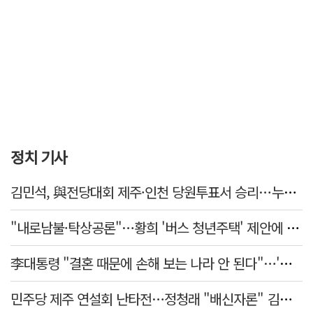
정치 기사
김민석, 與전당대회 제주·인천 당원투표서 승리…누적 득표는 '초박빙'
"내로남불·탁상공론"…황희 '버스 청년주택' 제안에 與 내부서도 쓴소리
李대통령 "결혼 때문에 손해 보는 나라 안 된다"…'결혼 페널티' 22개 손본다
민주당 제주 연설회 난타전…정청래 "배신자론" 김민석 "관리 무능"