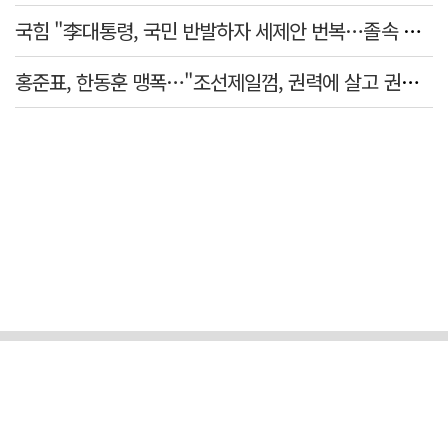
국힘 "李대통령, 국민 반발하자 세제안 번복…졸속 국정 즉각 중단"
홍준표, 한동훈 맹폭…"조선제일껌, 권력에 살고 권력에 죽었다"