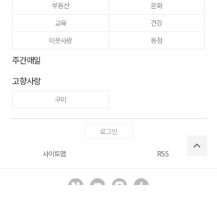
부동산
문화
교육
건강
이웃사랑
동정
주간매일
고향사랑
구미
로그인
사이트맵
RSS
Copyright ⓒ
매일신문사
All right reserved