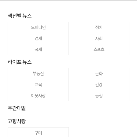
섹션별 뉴스
오피니언
정치
경제
사회
국제
스포츠
라이프 뉴스
부동산
문화
교육
건강
이웃사랑
동정
주간매일
고향사랑
구미