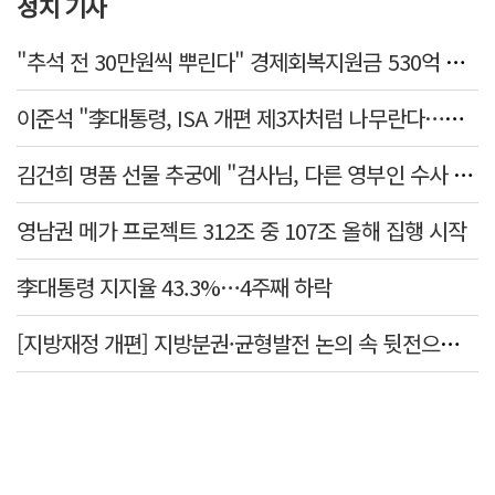
정치 기사
"추석 전 30만원씩 뿌린다" 경제회복지원금 530억 논란 터진 지자체
이준석 "李대통령, ISA 개편 제3자처럼 나무란다…조직 수장 결격"
김건희 명품 선물 추궁에 "검사님, 다른 영부인 수사 다 해봤느냐" 발끈
영남권 메가 프로젝트 312조 중 107조 올해 집행 시작
李대통령 지지율 43.3%…4주째 하락
[지방재정 개편] 지방분권·균형발전 논의 속 뒷전으로 밀린 '재정분권'