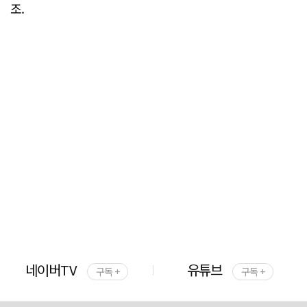
조.
네이버TV
유튜브
구독 +
구독 +