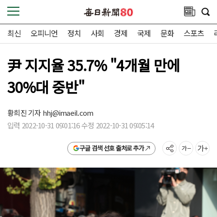
최신
오피니언
정치
사회
경제
국제
문화
스포츠
尹 지지율 35.7% "4개월 만에
30%대 중반"
황희진 기자
hhj@imaeil.com
입력 2022-10-31 09:01:16 수정 2022-10-31 09:05:14
구글 검색 선호 출처로 추가