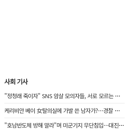
사회 기사
"정청래 죽이자" SNS 암살 모의자들, 서로 모르는 사이였다…檢송치
케리비안 베이 女탈의실에 가발 쓴 남자가?…경찰 추적 중
"호남반도체 방해 말라"며 미군기지 무단침입…대진연 회원 3명 '구속'