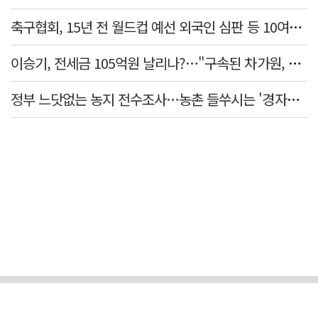
축구협회, 15년 전 월드컵 예선 외국인 심판 등 10여명에 '성 접대'
이승기, 전세금 105억원 날리나?…"구속된 차가원, 형사 범죄 영역"
정부 느닷없는 농지 전수조사…농촌 들쑤시는 '경자유전'의 칼날