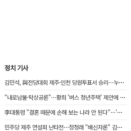
정치 기사
김민석, 與전당대회 제주·인천 당원투표서 승리…누적 득표는 '초박빙'
"내로남불·탁상공론"…황희 '버스 청년주택' 제안에 與 내부서도 쓴소리
李대통령 "결혼 때문에 손해 보는 나라 안 된다"…'결혼 페널티' 22개 손본다
민주당 제주 연설회 난타전…정청래 "배신자론" 김민석 "관리 무능"