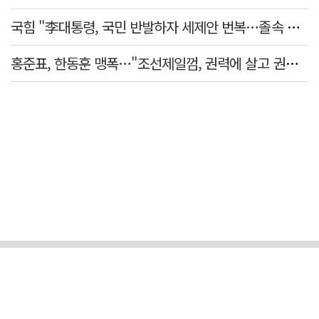
국힘 "李대통령, 국민 반발하자 세제안 번복…졸속 국정 즉각 중단"
홍준표, 한동훈 맹폭…"조선제일껌, 권력에 살고 권력에 죽었다"