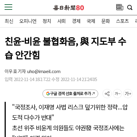
최신
오피니언
정치
사회
경제
국제
문화
스포츠
친윤-비윤 불협화음, 與 지도부 수
습 안간힘
이우호 기자
uho@imaeil.com
입력 2022-11-14 18:17:22 수정 2022-11-14 21:24:05
구글 검색 선호 출처로 추가
"국정조사, 이재명 사법 리스크 덮기위한 정략...압
도적 다수가 반대"
초선 위주 비윤계 의원들도 야권發 국정조사에는