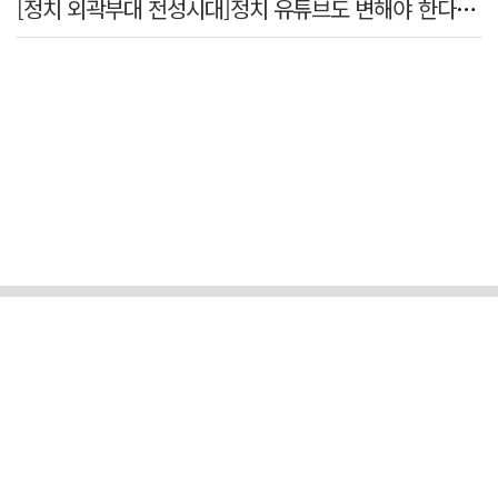
[정치 외곽부대 전성시대]정치 유튜브도 변해야 한다 "화합과 존중"