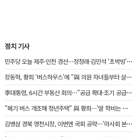
정치 기사
민주당 오늘 제주·인천 경선…정청래·김민석 '초박빙' 승부
장동혁, 황희 '버스하우스'에 "與 의원 자녀들부터 살아보면 어떨까?"
李대통령, 6시간 부동산 회의…"공급 확대·조기 공급 과감히 실천"
"폐기 버스 개조해 청년주택" 與 황희…'딸 학비는 年 4200만원'
김병삼 경북 영천시장, 이번엔 국회 공략…'마사회 본사 이전·광역교통망 확충' 요청