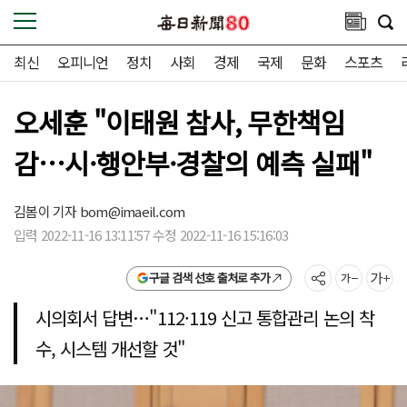
최신
오피니언
정치
사회
경제
국제
문화
스포츠
오세훈 "이태원 참사, 무한책임
감…시·행안부·경찰의 예측 실패"
김봄이 기자
bom@imaeil.com
입력 2022-11-16 13:11:57 수정 2022-11-16 15:16:03
구글 검색 선호 출처로 추가
시의회서 답변…"112·119 신고 통합관리 논의 착
수, 시스템 개선할 것"