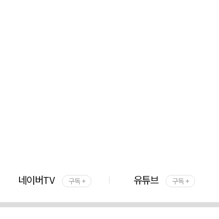
네이버TV
유튜브
구독 +
구독 +