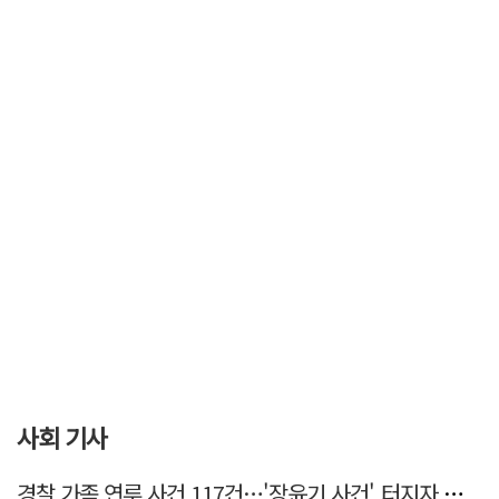
사회 기사
경찰 가족 연루 사건 117건…'장윤기 사건' 터지자 뒤늦게 전수조사