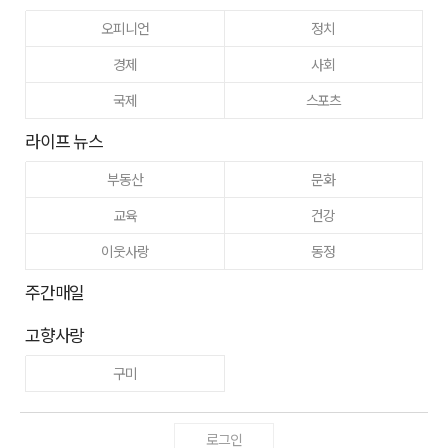
오피니언
정치
경제
사회
국제
스포츠
라이프 뉴스
부동산
문화
교육
건강
이웃사랑
동정
주간매일
고향사랑
구미
로그인