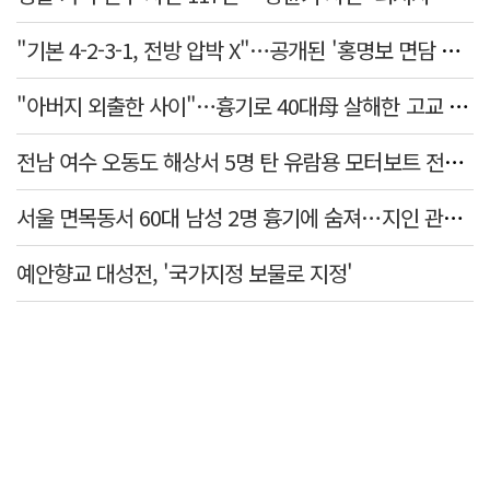
"기본 4-2-3-1, 전방 압박 X"…공개된 '홍명보 면담 수첩'
"아버지 외출한 사이"…흉기로 40대母 살해한 고교 자퇴생, 구속 기로에
전남 여수 오동도 해상서 5명 탄 유람용 모터보트 전복…2명 숨져
서울 면목동서 60대 남성 2명 흉기에 숨져…지인 관계로 추정
예안향교 대성전, '국가지정 보물로 지정'