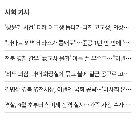
사회 기사
'장윤기 사건' 피해 여고생 돕다가 다친 고교생, 의상자 인정
"아파트 외벽 테라스가 통째로"…준공 1년 반 만에 '아찔 사고'
전북 경찰 간부 '女교사 몰카' 아들 폰 부수고…"처벌 못하는 사안" 내부망에 글
'외도 의심' 아내 화장실에 묶고 불에 달군 공구로 고문…남편 검거
김병삼 경북 영천시장, 이번엔 국회 공략…'마사회 본사 이전·광역교통망 확충' 요청
경찰, 9월 초부터 상피제 전격 실시…가족 사건 수사 못해