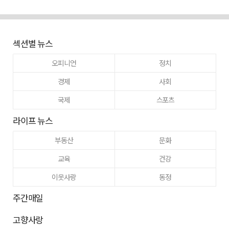
섹션별 뉴스
오피니언
정치
경제
사회
국제
스포츠
라이프 뉴스
부동산
문화
교육
건강
이웃사랑
동정
주간매일
고향사랑