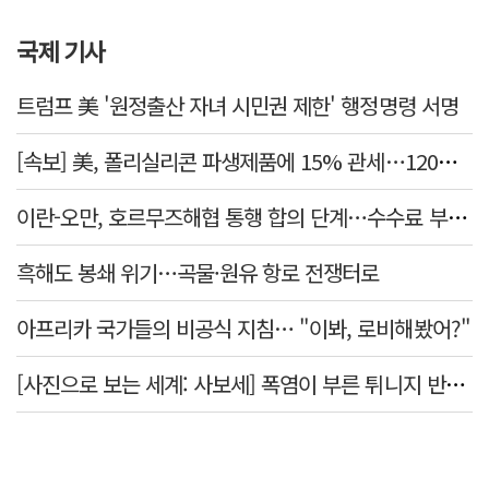
국제 기사
트럼프 美 '원정출산 자녀 시민권 제한' 행정명령 서명
[속보] 美, 폴리실리콘 파생제품에 15% 관세…120일 뒤 발효
이란-오만, 호르무즈해협 통행 합의 단계…수수료 부과되나
흑해도 봉쇄 위기…곡물·원유 항로 전쟁터로
아프리카 국가들의 비공식 지침… "이봐, 로비해봤어?"
[사진으로 보는 세계: 사보세] 폭염이 부른 튀니지 반정부 시위