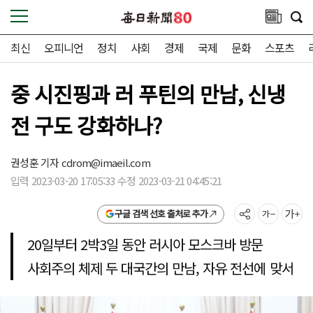
최신
오피니언
정치
사회
경제
국제
문화
스포츠
중 시진핑과 러 푸틴의 만남, 신냉
전 구도 강화하나?
권성훈 기자
cdrom@imaeil.com
입력 2023-03-20 17:05:33 수정 2023-03-21 04:45:21
구글 검색 선호 출처로 추가
20일부터 2박3일 동안 러시아 모스크바 방문
사회주의 체제 두 대국간의 만남, 자유 전선에 맞서