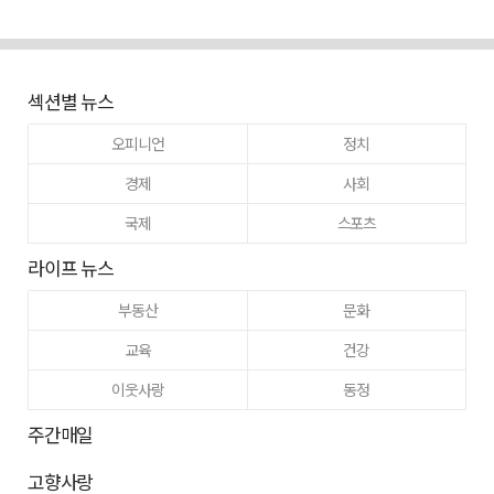
섹션별 뉴스
오피니언
정치
경제
사회
국제
스포츠
라이프 뉴스
부동산
문화
교육
건강
이웃사랑
동정
주간매일
고향사랑