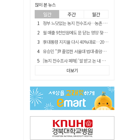
많이 본 뉴스
일간
주간
월간
정부 느닷없는 농지 전수조사…농촌 들쑤시는 '경자유전'의 칼날
월 매출 9천만원에도 문 닫는 영양 젖소농장… "일할 사람이 없어"
李대통령 지지율 다시 40%대로…20대는 18.8%p 급락
유승민 "尹 졸업한 서울대 법대·충암고도 없애야"…李 육사 통합 직격
[농지 전수조사 폐해] '쌀 받고 논 내 준' 도지농 이제 어쩌나?
[농지 전수조사 폐해] 농지값도 흔들리나…"도지 막히면 헐값 매물 나올 수도"
더보기
지역활성화 펀드 9호…포항 AI 데이터센터에 6천억 투입
국민 51.9% "李 대통령 재판 재개 필요하다"
경북 영천시, 9월부터 11월까지 반값 여행 혜택 제공
아쉬운 태클