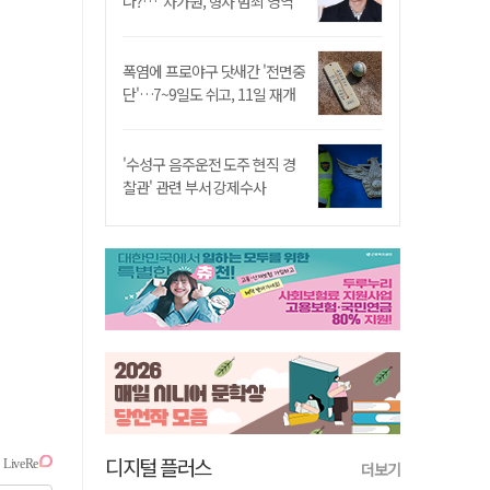
나?…"차가원, 형사 범죄 영역"
폭염에 프로야구 닷새간 '전면중
단'…7~9일도 쉬고, 11일 재개
'수성구 음주운전 도주 현직 경
찰관' 관련 부서 강제수사
디지털 플러스
더보기