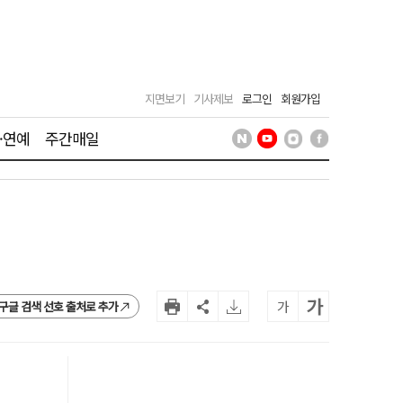
지면보기
기사제보
로그인
회원가입
·연예
주간매일
가
가
구글 검색 선호 출처로 추가