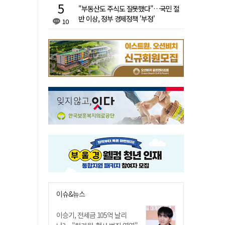
"부동산도 주식도 잘못했다"…국민 절
반 이상, 정부 경제정책 '부정'
10
이슈&뉴스
이승기, 전세금 105억 날리