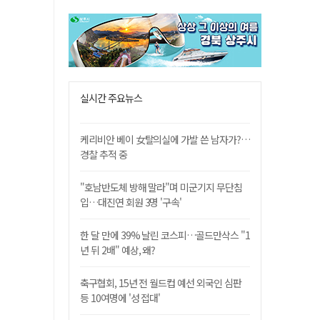
실시간 주요뉴스
케리비안 베이 女탈의실에 가발 쓴 남자가?…
경찰 추적 중
"호남반도체 방해 말라"며 미군기지 무단침
입…대진연 회원 3명 '구속'
한 달 만에 39% 날린 코스피…골드만삭스 "1
년 뒤 2배" 예상, 왜?
축구협회, 15년 전 월드컵 예선 외국인 심판
등 10여명에 '성 접대'