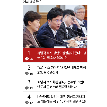
댓글 많은 뉴스
자발적 퇴사 청년도 실업급여 준다…생
애 1회, 월 최대 100만원
26
"스타벅스 가야지" 외쳤던 배재고 학생
2명, 결국 중징계
16
호남서 백지화된 댐 6곳 용수량 69만t…
반도체 클러스터 필요량 넘는다
13
[부산에도 밀리는 대구] 동성로 지나쳐
도 해운대는 꼭 간다, 외국인 관광객 16
12
배 차이