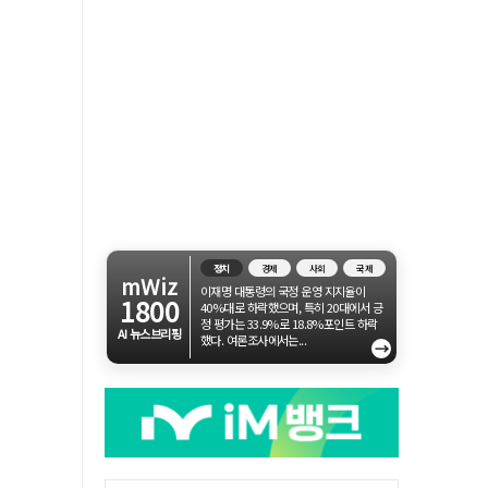
정치
경제
사회
국제
mWiz
이재명 대통령의 국정 운영 지지율이
1800
40%대로 하락했으며, 특히 20대에서 긍
정 평가는 33.9%로 18.8%포인트 하락
AI 뉴스브리핑
했다. 여론조사에서는...
→