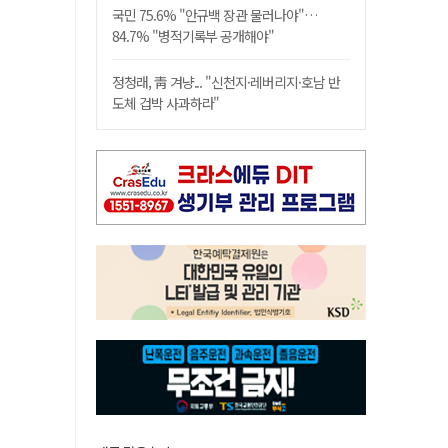
국민 75.6% "안규백 장관 물러나야"…
84.7% "병적기록부 공개해야"
정청래, 靑 겨냥... "신천지·레버리지·호남 반
도체 겁박 사과하라"