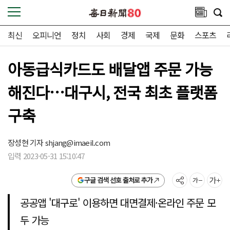
최신
오피니언
정치
사회
경제
국제
문화
스포츠
아동급식카드도 배달앱 주문 가능
해진다…대구시, 전국 최초 플랫폼
구축
장성현 기자
shjang@imaeil.com
입력 2023-05-31 15:10:47
구글 검색 선호 출처로 추가
공공앱 '대구로' 이용하면 대면결제·온라인 주문 모
두 가능