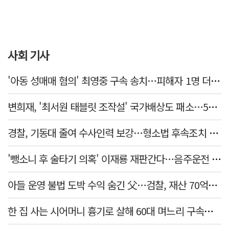
사회 기사
'아동 성매매 혐의' 최영중 구속 송치…피해자 1명 더 있었다
변희재, '최서원 태블릿 조작설' 국가배상도 패소…5천만원 청구 기각
경찰, 기동대 줄여 수사인력 보강…형소법 후속조치 본격화
'뺑소니 후 술타기 의혹' 이재룡 재판간다…음주운전 혐의 제외
아들 운영 불법 도박 수익 숨긴 父…검찰, 재산 70억원 몰수
한 집 사는 시어머니 흉기로 살해 60대 며느리 구속…범행 동기는