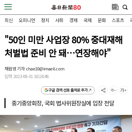
최신
오피니언
정치
사회
경제
국제
문화
스포츠
"50인 미만 사업장 80% 중대재해
처벌법 준비 안 돼…연장해야"
채원영 기자
chae10@imaeil.com
입력 2023-08-31 16:18:48
구글 검색 선호 출처로 추가
중기중앙회장, 국회 법사위원장실에 입장 전달