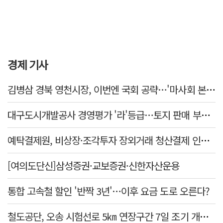
경제 기사
김병삼 경북 영천시장, 이번엔 국회 공략…'마사회 본사 이전·광역교통망 확충' 요청
대구도시개발공사 경영평가 '라'등급…토지 판매 부진에 1년 만에 두 단계 '뚝'
예탁결제원, 비상장·조각투자 장외거래 청산결제 인프라 구축 착수…연내 가동
[여의도단신]삼성증권·교보증권·신한자산운용
통합 고속철 할인 '반짝 3년'…이후 요금 도로 오른다?
철도공단, 오송 시험선로 5㎞ 연장구간 7일 조기 개통…LA 메트로 사업 지원