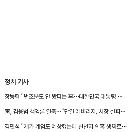
정치 기사
장동혁 "법조문도 안 봤다는 李…대한민국 대통령 맞나, 역대급 망언"
靑, 김용범 책임론 일축…"단일 레버리지, 시장 살피고 대책 챙길 때"
김민석 "제가 계엄도 예상했는데 신천지 의혹 생짜로 말했겠나"