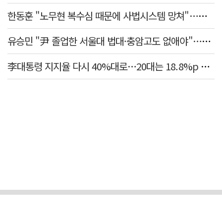
한동훈 "노무현 복수심 때문에 사법시스템 망쳐"…민주당 맹공
유승민 "尹 졸업한 서울대 법대·충암고도 없애야"…李 육사 통합 직격
李대통령 지지율 다시 40%대로…20대는 18.8%p 급락