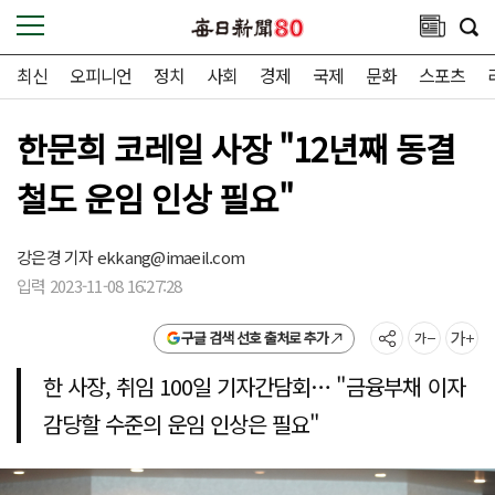
최신
오피니언
정치
사회
경제
국제
문화
스포츠
한문희 코레일 사장 "12년째 동결
철도 운임 인상 필요"
강은경 기자
ekkang@imaeil.com
입력 2023-11-08 16:27:28
구글 검색 선호 출처로 추가
한 사장, 취임 100일 기자간담회… "금융부채 이자
감당할 수준의 운임 인상은 필요"