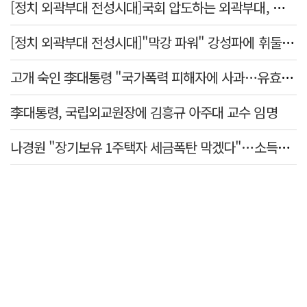
[정치 외곽부대 전성시대]국회 압도하는 외곽부대, 목소리 왜 커지나?
[정치 외곽부대 전성시대]"막강 파워" 강성파에 휘둘리는 여야 …"이슈 메이킹" 커지는 변방의 북소리
고개 숙인 李대통령 "국가폭력 피해자에 사과…유효기간 없는 책임"
李대통령, 국립외교원장에 김흥규 아주대 교수 임명
나경원 "장기보유 1주택자 세금폭탄 막겠다"…소득세법 개정안 발의