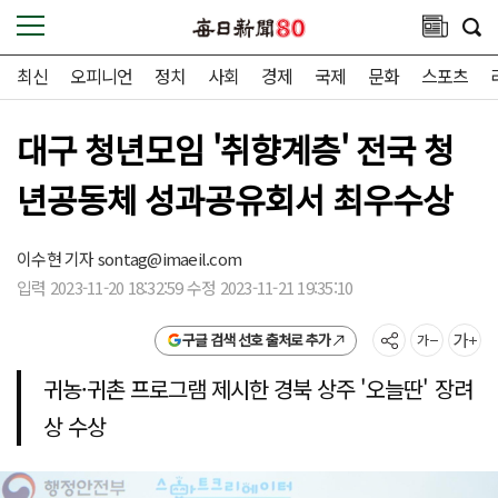
최신
오피니언
정치
사회
경제
국제
문화
스포츠
대구 청년모임 '취향계층' 전국 청
년공동체 성과공유회서 최우수상
이수현 기자
sontag@imaeil.com
입력 2023-11-20 18:32:59 수정 2023-11-21 19:35:10
구글 검색 선호 출처로 추가
귀농·귀촌 프로그램 제시한 경북 상주 '오늘딴' 장려
상 수상