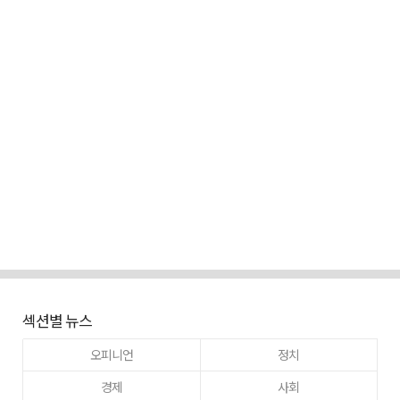
섹션별 뉴스
오피니언
정치
경제
사회