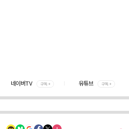
네이버TV
유튜브
구독 +
구독 +