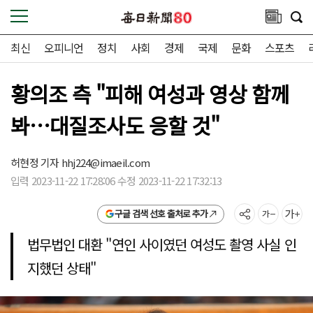
최신
오피니언
정치
사회
경제
국제
문화
스포츠
황의조 측 "피해 여성과 영상 함께
봐…대질조사도 응할 것"
허현정 기자
hhj224@imaeil.com
입력 2023-11-22 17:28:06 수정 2023-11-22 17:32:13
구글 검색 선호 출처로 추가
법무법인 대환 "연인 사이였던 여성도 촬영 사실 인
지했던 상태"