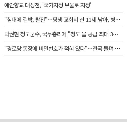
예안향교 대성전, '국가지정 보물로 지정'
"침대에 결박, 탈진"…평생 교회서 산 11세 남아, 병원 이송 끝 숨져
박권현 청도군수, 국무총리에 "청도 물 공급 최대 3만t 늘려달라"
"경로당 통장에 비밀번호가 적혀 있다"…전국 돌며 경로당 13곳 턴 30대 구속